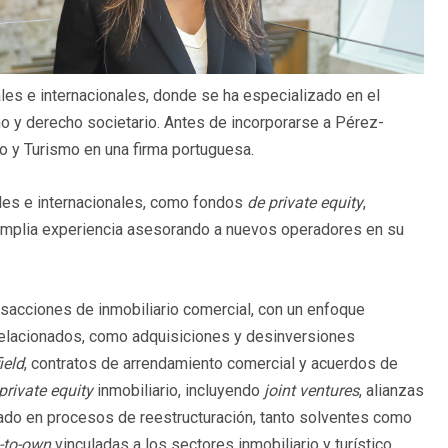
les e internacionales, donde se ha especializado en el
mo y derecho societario. Antes de incorporarse a Pérez-
io y Turismo en una firma portuguesa.
ales e internacionales, como fondos
de private equity
,
amplia experiencia asesorando a nuevos operadores en su
sacciones de inmobiliario comercial, con un enfoque
relacionados, como adquisiciones y desinversiones
ield
, contratos de arrendamiento comercial y acuerdos de
private equity
inmobiliario, incluyendo
joint ventures
, alianzas
pado en procesos de reestructuración, tanto solventes como
-to-own
vinculadas a los sectores inmobiliario y turístico.