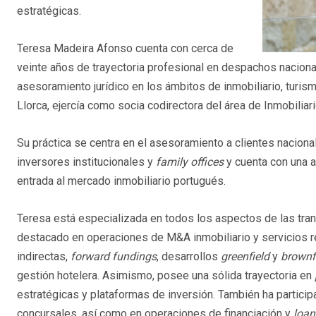
estratégicas.
Teresa Madeira Afonso cuenta con cerca de
veinte años de trayectoria profesional en despachos naciona
asesoramiento jurídico en los ámbitos de inmobiliario, turis
Llorca, ejercía como socia codirectora del área de Inmobiliar
Su práctica se centra en el asesoramiento a clientes nacion
inversores institucionales y
family offices
y cuenta con una 
entrada al mercado inmobiliario portugués.
Teresa está especializada en todos los aspectos de las tran
destacado en operaciones de M&A inmobiliario y servicios 
indirectas,
forward fundings
, desarrollos
greenfield
y
brownf
gestión hotelera. Asimismo, posee una sólida trayectoria en
estratégicas y plataformas de inversión. También ha partici
concursales, así como en operaciones de financiación y
loan