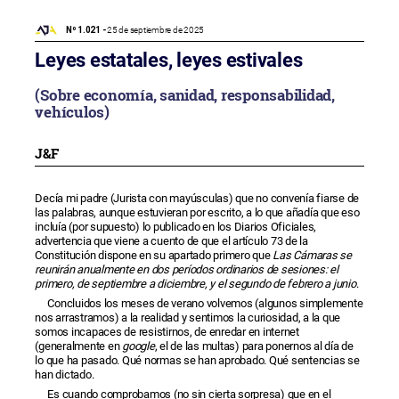
Nº 1.021 -
25 de septiembre de 2025
Leyes estatales, leyes estivales
(Sobre economía, sanidad, responsabilidad,
vehículos)
J&F
Decía mi padre (Jurista con mayúsculas) que no convenía fiarse de
las palabras, aunque estuvieran por escrito, a lo que añadía que eso
incluía (por supuesto) lo publicado en los Diarios Oficiales,
advertencia que viene a cuento de que el artículo 73 de la
Constitución dispone en su apartado primero que
Las Cámaras se
reunirán anualmente en dos períodos ordinarios de sesiones: el
primero, de septiembre a diciembre, y el segundo de febrero a junio
.
Concluidos los meses de verano volvemos (algunos simplemente
nos arrastramos) a la realidad y sentimos la curiosidad, a la que
somos incapaces de resistirnos, de enredar en internet
(generalmente en
google
, el de las multas) para ponernos al día de
lo que ha pasado. Qué normas se han aprobado. Qué sentencias se
han dictado.
Es cuando comprobamos (no sin cierta sorpresa) que en el