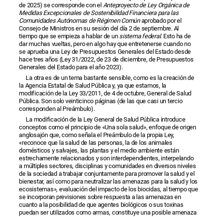
de 2025) se corresponde con el
Anteproyecto de Ley Orgánica de
Medidas Excepcionales de Sostenibilidad Financiera para las
Comunidades Autónomas de Régimen Común
aprobado por el
Consejo de Ministros en su sesión del día 2 de septiembre. Al
tiempo que se empieza a hablar de un
sistema federal
. Esto ha de
dar muchas vueltas, pero en algo hay que entretenerse cuando no
se aprueba una Ley de Presupuestos Generales del Estado desde
hace tres años (Ley 31/2022, de 23 de diciembre, de Presupuestos
Generales del Estado para el año 2023).
La otra es de un tema bastante sensible, como es la creación de
la Agencia Estatal de Salud Pública y, ya que estamos, la
modificación de la Ley 33/2011, de 4 de octubre, General de Salud
Pública. Son solo veinticinco páginas (de las que casi un tercio
corresponden al Preámbulo).
La modificación de la Ley General de Salud Pública introduce
conceptos como el principio de «Una sola salud», enfoque de origen
anglosajón que, como señala el Preámbulo de la propia Ley,
«reconoce que la salud de las personas, la de los animales
domésticos y salvajes, las plantas y el medio ambiente están
estrechamente relacionados y son interdependientes, interpelando
a múltiples sectores, disciplinas y comunidades en diversos niveles
de la sociedad a trabajar conjuntamente para promover la salud y el
bienestar, así como para neutralizar las amenazas para la salud y los
ecosistemas», evaluación del impacto de los biocidas, al tiempo que
se incorporan previsiones sobre respuesta a las amenazas en
cuanto a la posibilidad de que agentes biológicos o sus toxinas
puedan ser utilizados como armas, constituye una posible amenaza