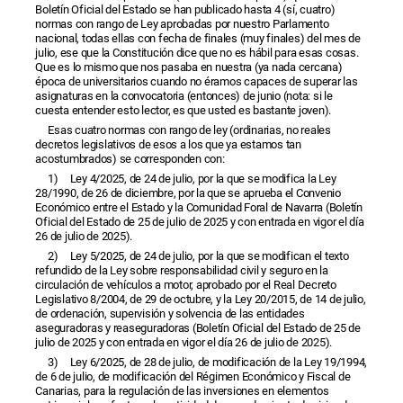
Boletín Oficial del Estado se han publicado hasta 4 (sí, cuatro)
normas con rango de Ley aprobadas por nuestro Parlamento
nacional, todas ellas con fecha de finales (muy finales) del mes de
julio, ese que la Constitución dice que no es hábil para esas cosas.
Que es lo mismo que nos pasaba en nuestra (ya nada cercana)
época de universitarios cuando no éramos capaces de superar las
asignaturas en la convocatoria (entonces) de junio (nota: si le
cuesta entender esto lector, es que usted es bastante joven).
Esas cuatro normas con rango de ley (ordinarias, no reales
decretos legislativos de esos a los que ya estamos tan
acostumbrados) se corresponden con:
1) Ley 4/2025, de 24 de julio, por la que se modifica la Ley
28/1990, de 26 de diciembre, por la que se aprueba el Convenio
Económico entre el Estado y la Comunidad Foral de Navarra (Boletín
Oficial del Estado de 25 de julio de 2025 y con entrada en vigor el día
26 de julio de 2025).
2) Ley 5/2025, de 24 de julio, por la que se modifican el texto
refundido de la Ley sobre responsabilidad civil y seguro en la
circulación de vehículos a motor, aprobado por el Real Decreto
Legislativo 8/2004, de 29 de octubre, y la Ley 20/2015, de 14 de julio,
de ordenación, supervisión y solvencia de las entidades
aseguradoras y reaseguradoras (Boletín Oficial del Estado de 25 de
julio de 2025 y con entrada en vigor el día 26 de julio de 2025).
3) Ley 6/2025, de 28 de julio, de modificación de la Ley 19/1994,
de 6 de julio, de modificación del Régimen Económico y Fiscal de
Canarias, para la regulación de las inversiones en elementos