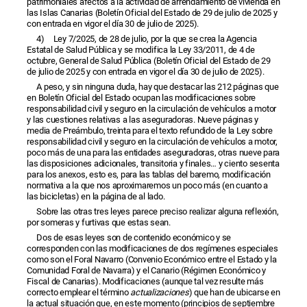
patrimoniales afectos a la actividad de arrendamiento de vivienda en
las Islas Canarias (Boletín Oficial del Estado de 29 de julio de 2025 y
con entrada en vigor el día 30 de julio de 2025).
4) Ley 7/2025, de 28 de julio, por la que se crea la Agencia
Estatal de Salud Pública y se modifica la Ley 33/2011, de 4 de
octubre, General de Salud Pública (Boletín Oficial del Estado de 29
de julio de 2025 y con entrada en vigor el día 30 de julio de 2025).
A peso, y sin ninguna duda, hay que destacar las 212 páginas que
en Boletín Oficial del Estado ocupan las modificaciones sobre
responsabilidad civil y seguro en la circulación de vehículos a motor
y las cuestiones relativas a las aseguradoras. Nueve páginas y
media de Preámbulo, treinta para el texto refundido de la Ley sobre
responsabilidad civil y seguro en la circulación de vehículos a motor,
poco más de una para las entidades aseguradoras, otras nueve para
las disposiciones adicionales, transitoria y finales… y ciento sesenta
para los anexos, esto es, para las tablas del baremo, modificación
normativa a la que nos aproximaremos un poco más (en cuanto a
las bicicletas) en la página de al lado.
Sobre las otras tres leyes parece preciso realizar alguna reflexión,
por someras y furtivas que estas sean.
Dos de esas leyes son de contenido económico y se
corresponden con las modificaciones de dos regímenes especiales
como son el Foral Navarro (Convenio Económico entre el Estado y la
Comunidad Foral de Navarra) y el Canario (Régimen Económico y
Fiscal de Canarias). Modificaciones (aunque tal vez resulte más
correcto emplear el término
actualizaciones
) que han de ubicarse en
la actual situación que, en este momento (principios de septiembre