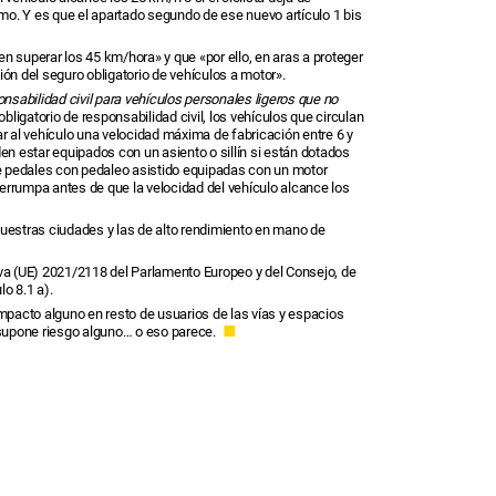
mo. Y es que el apartado segundo de ese nuevo artículo 1 bis
n superar los 45 km/hora» y que «por ello, en aras a proteger
ión del seguro obligatorio de vehículos a motor».
onsabilidad civil para vehículos personales ligeros que no
ligatorio de responsabilidad civil, los vehículos que circulan
 al vehículo una velocidad máxima de fabricación entre 6 y
den estar equipados con un asiento o sillín si están dotados
 de pedales con pedaleo asistido equipadas con un motor
terrumpa antes de que la velocidad del vehículo alcance los
nuestras ciudades y las de alto rendimiento en mano de
iva (UE) 2021/2118 del Parlamento Europeo y del Consejo, de
lo 8.1 a).
impacto alguno en resto de usuarios de las vías y espacios
no supone riesgo alguno… o eso parece.
■