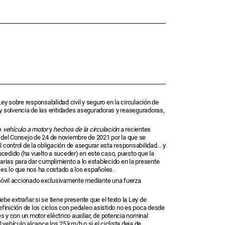
 Ley sobre responsabilidad civil y seguro en la circulación de
ón y solvencia de las entidades aseguradoras y reaseguradoras,
de
vehículo a motor
y
hechos de la circulación
a recientes
y del Consejo de 24 de noviembre de 2021 por la que se
al control de la obligación de asegurar esta responsabilidad… y
sucedido (ha vuelto a suceder) en este caso, puesto que la
rias para dar cumplimiento a lo establecido en la presente
es lo que nos ha costado a los españoles.
utomóvil accionado exclusivamente mediante una fuerza
e extrañar si se tiene presente que el texto la Ley de
efinición de los ciclos con pedaleo asistido no es poca desde
y con un motor eléctrico auxiliar, de potencia nominal
vehículo alcance los 25 km/h o si el ciclista deja de