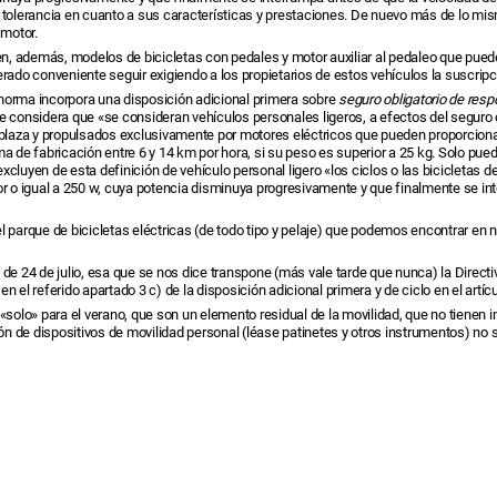
a tolerancia en cuanto a sus características y prestaciones. De nuevo más de lo mis
 motor.
en, además, modelos de bicicletas con pedales y motor auxiliar al pedaleo que puede
erado conveniente seguir exigiendo a los propietarios de estos vehículos la suscripc
a norma incorpora una disposición adicional primera sobre
seguro obligatorio de resp
e considera que «se consideran vehículos personales ligeros, a efectos del seguro ob
laza y propulsados exclusivamente por motores eléctricos que pueden proporcionar
ma de fabricación entre 6 y 14 km por hora, si su peso es superior a 25 kg. Solo pue
xcluyen de esta definición de vehículo personal ligero «los ciclos o las bicicletas
ior o igual a 250 w, cuya potencia disminuya progresivamente y que finalmente se in
l parque de bicicletas eléctricas (de todo tipo y pelaje) que podemos encontrar en 
 de 24 de julio, esa que se nos dice transpone (más vale tarde que nunca) la Direct
 el referido apartado 3 c) de la disposición adicional primera y de ciclo en el artícu
«solo» para el verano, que son un elemento residual de la movilidad, que no tienen 
ación de dispositivos de movilidad personal (léase patinetes y otros instrumentos) 