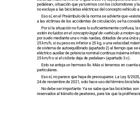
pedalear», situación que ya tuvimos con los ciclomotores y l
no excluye a las bicicletas eléctricas del concepto vehículo a
Eso sí, en el Preámbulo de la norma se advierte que «exist
a las víctimas de los accidentes de circulación, se ha consid
Por si la situación no fuera lo suficientemente confusa, l
estén incluidos en el concepto legal de «vehículo a motor
» qu
por suelo mediante una o más ruedas, dotados de una única p
25 km/h, si su peso es inferior a 25 kg, o una velocidad máxi
de sistema de autoequilibrado (apartado 2) al tiempo que se e
eléctrico auxiliar de potencia nominal continua máxima infer
25 km/h o si el ciclista deja de pedalear» (apartado 3 c).
Esto se antoja un hermoso lío. Más si tenemos en cuenta e
particulares.
Eso sí, no parece que haya de preocuparse. La Ley 5/2025,
24 de noviembre de 2021, solo hace uso del término bicicleta en
No debe ser importante. Ya se sabe que las bicicletas son 
reservados al tránsito de peatones, para los que la prolifer