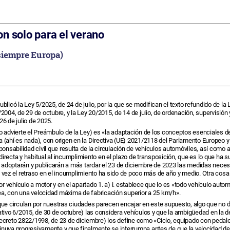
on solo para el verano
siempre Europa)
publicó la Ley 5/2025, de 24 de julio, por la que se modifican el texto refundido de la
/2004, de 29 de octubre, y la Ley 20/2015, de 14 de julio, de ordenación, supervisi
26 de julio de 2025.
o advierte el Preámbulo de la Ley) es «la adaptación de los conceptos esenciales 
a (ahí es nada), con origen en la Directiva (UE) 2021/2118 del Parlamento Europeo 
ponsabilidad civil que resulta de la circulación de vehículos automóviles, así como 
irecta y habitual al incumplimiento en el plazo de transposición, que es lo que ha 
 adoptarán y publicarán a más tardar el 23 de diciembre de 2023 las medidas necesa
ez el retraso en el incumplimiento ha sido de poco más de año y medio. Otra cosa 
por vehículo a motor y en el apartado 1. a) i. establece que lo es «todo vehículo a
rrea, con una velocidad máxima de fabricación superior a 25 km/h».
ue circulan por nuestras ciudades parecen encajar en este supuesto, algo que no deb
ativo 6/2015, de 30 de octubre) las considera vehículos y que la ambigüedad en la d
reto 2822/1998, de 23 de diciembre) los define como «Ciclo, equipado con pedales 
nuya progresivamente y que finalmente se interrumpa antes de que la velocidad del 