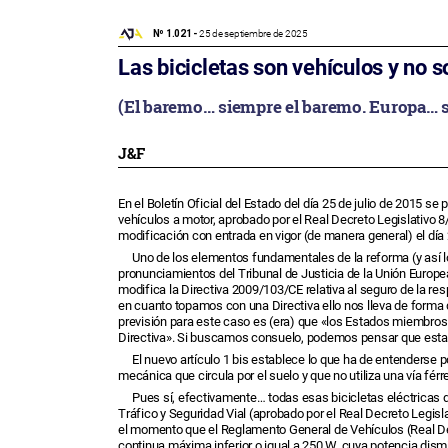
Nº 1.021 -
25 de septiembre de 2025
Las bicicletas son vehículos y no s
(El baremo… siempre el baremo. Europa… 
J&F
En el Boletín Oficial del Estado del día 25 de julio de 2015 se 
vehículos a motor, aprobado por el Real Decreto Legislativo 8
modificación con entrada en vigor (de manera general) el día 
Uno de los elementos fundamentales de la reforma (y así l
pronunciamientos del Tribunal de Justicia de la Unión Europe
modifica la Directiva 2009/103/CE relativa al seguro de la res
en cuanto topamos con una Directiva ello nos lleva de forma d
previsión para este caso es (era) que «los Estados miembros
Directiva». Si buscamos consuelo, podemos pensar que esta v
El nuevo artículo 1 bis establece lo que ha de entenderse 
mecánica que circula por el suelo y que no utiliza una vía fé
Pues sí, efectivamente… todas esas bicicletas eléctricas q
Tráfico y Seguridad Vial (aprobado por el Real Decreto Legisl
el momento que el Reglamento General de Vehículos (Real Dec
continua máxima inferior o igual a 250 W, cuya potencia dismi