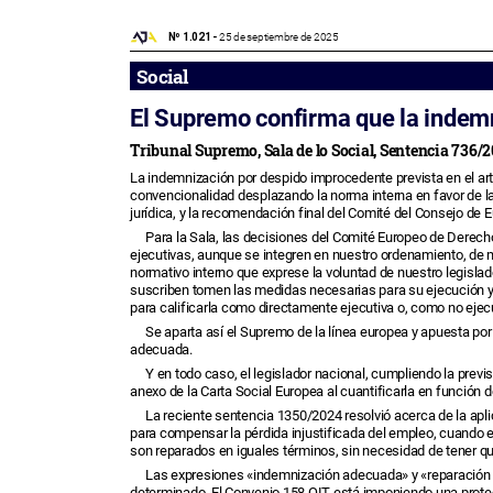
Nº 1.021 -
25 de septiembre de 2025
Social
El Supremo confirma que la indemn
Tribunal Supremo, Sala de lo Social, Sentencia 736/2
La indemnización por despido improcedente prevista en el art
convencionalidad desplazando la norma interna en favor de la 
jurídica, y la recomendación final del Comité del Consejo de 
Para la Sala, las decisiones del Comité Europeo de Derech
ejecutivas, aunque se integren en nuestro ordenamiento, de ma
normativo interno que exprese la voluntad de nuestro legisla
suscriben tomen las medidas necesarias para su ejecución y ad
para calificarla como directamente ejecutiva o, como no ejecu
Se aparta así el Supremo de la línea europea y apuesta por
adecuada.
Y en todo caso, el legislador nacional, cumpliendo la prev
anexo de la Carta Social Europea al cuantificarla en función de
La reciente sentencia 1350/2024 resolvió acerca de la aplic
para compensar la pérdida injustificada del empleo, cuando e
son reparados en iguales términos, sin necesidad de tener que
Las expresiones «indemnización adecuada» y «reparación a
determinado. El Convenio 158 OIT está imponiendo una protecci