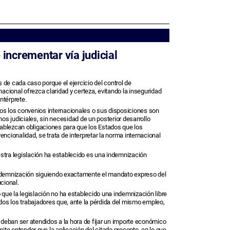
incrementar vía judicial
de cada caso porque el ejercicio del control de
acional ofrezca claridad y certeza, evitando la inseguridad
ntérprete.
dos los convenios internacionales o sus disposiciones son
os judiciales, sin necesidad de un posterior desarrollo
stablezcan obligaciones para que los Estados que los
cionalidad, se trata de interpretar la norma internacional
estra legislación ha establecido es una indemnización
la indemnización siguiendo exactamente el mandato expreso del
ucional.
 que la legislación no ha establecido una indemnización libre
dos los trabajadores que, ante la pérdida del mismo empleo,
eban ser atendidos a la hora de fijar un importe económico
ite entender que la aplicación del citado precepto, en lo que