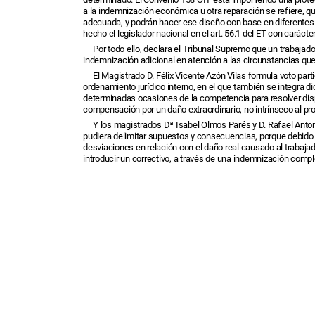
a la indemnización económica u otra reparación se refiere, qu
adecuada, y podrán hacer ese diseño con base en diferentes 
hecho el legislador nacional en el art. 56.1 del ET con carác
Por todo ello, declara el Tribunal Supremo que un trabajad
indemnización adicional en atención a las circunstancias que 
El Magistrado D. Félix Vicente Azón Vilas formula voto parti
ordenamiento jurídico interno, en el que también se integra 
determinadas ocasiones de la competencia para resolver disp
compensación por un daño extraordinario, no intrínseco al pr
Y los magistrados Dª Isabel Olmos Parés y D. Rafael Anton
pudiera delimitar supuestos y consecuencias, porque debido a 
desviaciones en relación con el daño real causado al trabajado
introducir un correctivo, a través de una indemnización comp