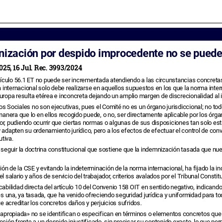
ización por despido improcedente no se puede 
025, 16 Jul. Rec. 3993/2024
ículo 56.1 ET no puede ser incrementada atendiendo a las circunstancias concretas 
internacional solo debe realizarse en aquellos supuestos en los que la norma intern
Europa resulta etérea e inconcreta dejando un amplio margen de discrecionalidad al i
os Sociales no son ejecutivas, pues el Comité no es un órgano jurisdiccional; no to
nera que lo en ellos recogido puede, o no, ser directamente aplicable por los órgan
dor, pudiendo ocurrir que ciertas normas o algunas de sus disposiciones tan solo e
apten su ordenamiento jurídico, pero a los efectos de efectuar el control de conven
tiva.
 seguir la doctrina constitucional que sostiene que la indemnización tasada que nu
isión de la CSE y evitando la indeterminación de la norma internacional, ha fijado 
l salario y años de servicio del trabajador, criterios avalados por el Tribunal Constit
abilidad directa del artículo 10 del Convenio 158 OIT en sentido negativo, indicando
s una, ya tasada, que ha venido ofreciendo seguridad jurídica y uniformidad para to
 acreditar los concretos daños y perjuicios sufridos.
propiada» no se identifican o especifican en términos o elementos concretos que d
ón frente a un despido injustificado, sin precisar su contenido exacto, lo que perm