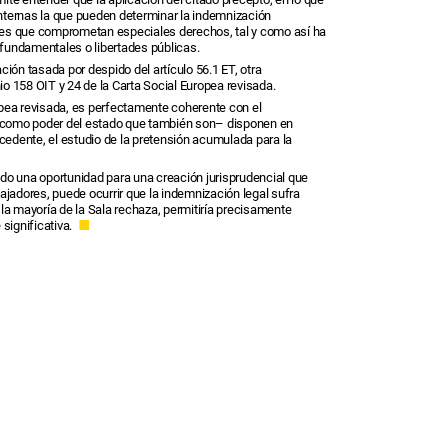
 internas la que pueden determinar la indemnización
iones que comprometan especiales derechos, tal y como así ha
s fundamentales o libertades públicas.
ión tasada por despido del artículo 56.1 ET, otra
o 158 OIT y 24 de la Carta Social Europea revisada.
uropea revisada, es perfectamente coherente con el
es –como poder del estado que también son– disponen en
edente, el estudio de la pretensión acumulada para la
ido una oportunidad para una creación jurisprudencial que
ajadores, puede ocurrir que la indemnización legal sufra
e la mayoría de la Sala rechaza, permitiría precisamente
 significativa.
■