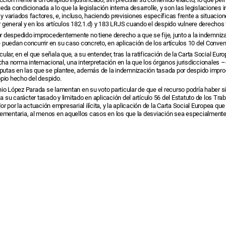
eda condicionada a lo que la legislación interna desarrolle, y son las legislaciones
y variados factores, e, incluso, haciendo previsiones específicas frente a situac
ter general y en los artículos 182.1.d) y 183 LRJS cuando el despido vulnere derecho
or despedido improcedentemente no tiene derecho a que se fije, junto a la indemnizac
puedan concurrir en su caso concreto, en aplicación de los artículos 10 del Conveni
cular, en el que señala que, a su entender, tras la ratificación de la Carta Social E
dicha norma internacional, una interpretación en la que los órganos jurisdiccional
utas en las que se plantee, además de la indemnización tasada por despido improc
opio hecho del despido.
io López Parada se lamentan en su voto particular de que el recurso podría haber s
su carácter tasado y limitado en aplicación del artículo 56 del Estatuto de los Trab
r por la actuación empresarial ilícita, y la aplicación de la Carta Social Europea qu
lementaria, al menos en aquellos casos en los que la desviación sea especialmente