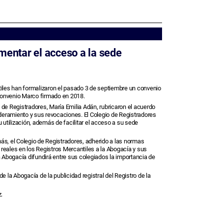
mentar el acceso a la sede
tiles han formalizaron el pasado 3 de septiembre un convenio
 Convenio Marco firmado en 2018.
o de Registradores, María Emilia Adán, rubricaron el acuerdo
ramiento y sus revocaciones. El Colegio de Registradores
utilización, además de facilitar el acceso a su sede
más, el Colegio de Registradores, adherido a las normas
s reales en los Registros Mercantiles a la Abogacía y sus
a Abogacía difundirá entre sus colegiados la importancia de
 la Abogacía de la publicidad registral del Registro de la
.