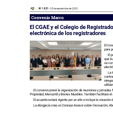
Nº 1.021 -
25 de septiembre de 2025
Convenio Marco
El CGAE y el Colegio de Registrado
electrónica de los registradores
El Con
para p
El 
que bu
se com
electr
La 
contra
integr
utiliz
El convenio prevé la organización de reuniones y jornadas f
Propiedad, Mercantil y Bienes Muebles. También facilitará el
El acuerdo estará vigente por un año e incluye la creación 
La Abogacía crea un Consejo Asesor sobre Innovación, Abo