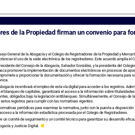
res de la Propiedad firman un convenio para fo
sejo General de la Abogacía y el Colegio de Registradores de la Propiedad y Mercan
otenciar el uso de la sede electrónica de los registradores. Este acuerdo amplía el
presidente del Consejo de la Abogacía, Salvador González, y la presidenta del Colegi
sca promover la implementación de documentos electrónicos en procesos de apode
promete a proporcionar la documentación y ofrecer la formación necesaria para su 
ónica.
Abogacía incentivará el empleo de esta vía digital para acceder a los registros. Ade
 el blanqueo de capitales, garantizará el acceso a la información sobre titularidade
antes, obligados bajo la legislación antiblanqueo. Simultáneamente, el Consejo de l
ar estos registros para cumplir con las normativas vigentes.
ormativas periódicas para examinar la normativa, junto con la puesta a disposición de
 acceso a la información estadística procesada por el Colegio de Registradores.
de un comité de seguimiento y un comité técnico para garantizar su desarrollo eficaz
gacía y Justicia Digital.
■