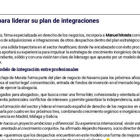
ra liderar su plan de integraciones
o, firma especializada en derecho de los negocios, incorpora a
Manuel Morata
como 
o de adquisiciones e integraciones de otros despachos dentro del plan estratégico 
una sólida trayectoria en el sector
healthcare
, donde ha encabezado con éxito proc
 aportará su experiencia para impulsar la estrategia de crecimiento inorgánico de l
ndiente, sólido y con una visión tan clara de liderazgo que apuesta por un modelo 
.
delo de integración entre profesionales
ichaje de Morata forma parte del plan de negocio de Navarro para los próximos años
esa el sector legal: concentración, entrada de fondos de inversión en el mercado legal,
de ejercer la abogacía.
ados para abogados», que busca crear una firma líder, cohesionada y orientada al 
e evita potenciales conflictos de intereses y permite garantizar la independencia, au
ansformación del sector y liderar el mercado español de derecho de los negocios en
icarla por cuatro en los próximos tres, combinando crecimiento orgánico e inorgánic
sencia en Madrid, Málaga y Galicia.
hacia un proyecto ambicioso y diferencial. Su experiencia internacional, visión es
 orientado al crecimiento conjunto»
, ha afirmado Alejandro Navarro, socio director de
que «queremos que los despachos encuentren en este modelo una forma de mejorar 