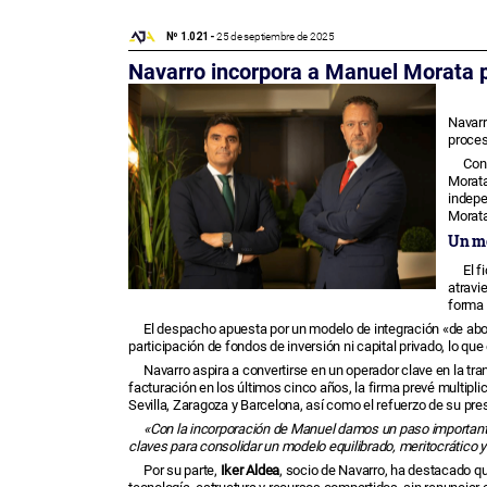
Nº 1.021 -
25 de septiembre de 2025
Navarro incorpora a Manuel Morata pa
Navarr
proces
Con 
Morata
indepe
Morata
Un mo
El f
atravi
forma 
El despacho apuesta por un modelo de integración «de abog
participación de fondos de inversión ni capital privado, lo qu
Navarro aspira a convertirse en un operador clave en la tr
facturación en los últimos cinco años, la firma prevé multipl
Sevilla, Zaragoza y Barcelona, así como el refuerzo de su pre
«Con la incorporación de Manuel damos un paso importante 
claves para consolidar un modelo equilibrado, meritocrático y
Por su parte,
Iker Aldea
, socio de Navarro, ha destacado 