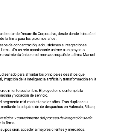
director de Desarrollo Corporativo, desde donde liderará el
de la firma para los próximos años.
esos de concentración, adquisiciones e integraciones,
a firma. «Es un reto apasionante unirme a un proyecto
de crecimiento único en el mercado español», afirma Manuel
, diseñado para afrontar los principales desafíos que
 irrupción de la inteligencia artificial y transformación en la
crecimiento sostenible. El proyecto no contempla la
tonomía y vocación de servicio.
 el segmento mid-market en diez años. Tras duplicar su
o mediante la adquisición de despachos en Valencia, Bilbao,
tratégica y conocimiento del proceso de integración serán
 la firma.
su posición, acceder a mejores clientes y mercados,