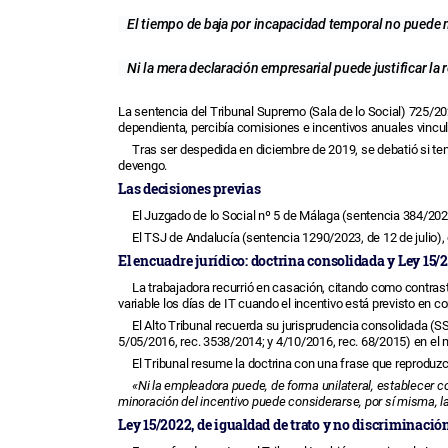
El tiempo de baja por incapacidad temporal no puede mi
Ni la mera declaración empresarial puede justificar la
La sentencia del Tribunal Supremo (Sala de lo Social) 725/20
dependienta, percibía comisiones e incentivos anuales vincul
Tras ser despedida en diciembre de 2019, se debatió si ten
devengo.
Las decisiones previas
El Juzgado de lo Social nº 5 de Málaga (sentencia 384/2022
El TSJ de Andalucía (sentencia 1290/2023, de 12 de julio)
El encuadre jurídico: doctrina consolidada y Ley 15/
La trabajadora recurrió en casación, citando como contras
variable los días de IT cuando el incentivo está previsto en c
El Alto Tribunal recuerda su jurisprudencia consolidada (
5/05/2016, rec. 3538/2014; y 4/10/2016, rec. 68/2015) en el
El Tribunal resume la doctrina con una frase que reproduzc
«Ni la empleadora puede, de forma unilateral, establecer c
minoración del incentivo puede considerarse, por sí misma, l
Ley 15/2022, de igualdad de trato y no discriminació