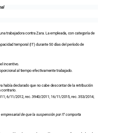
nal
 una trabajadora contra Zara. La empleada, con categoría de
apacidad temporal (IT) durante 50 días del período de
l incentivo.
oporcional al tiempo efectivamente trabajado.
ya había declarado que no cabe descontar de la retribución
 contrario.
011; 6/11/2012, rec. 3940/2011; 16/11/2015, rec. 353/2014;
ón empresarial de que la suspensión por IT comporta