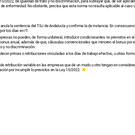
5/2022, de igualdad de trato y no discriminación, para subrayar que, de ser aplica
n de enfermedad. No obstante, precisa que esta norma no resulta aplicable al caso c
 anula la sentencia del TSJ de Andalucía y confirma la de instancia. En consecuenc
or los días en IT.
presas no pueden, de forma unilateral, introducir condicionantes no previstos en e
 del bonus anual, además de que, cláusulas convencionales que minoren el bonus por
o y no discriminación.
ecer primas o retribuciones vinculadas a los días de trabajo efectivo, u otras formul
as de retribución variable en las empresas que de un modo u otro tengan en considerac
ación por incumplir lo previstos en la Ley 15/2022.
■