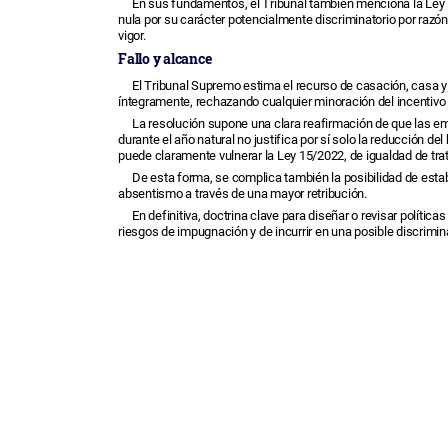
En sus fundamentos, el Tribunal también menciona la Ley 1
nula por su carácter potencialmente discriminatorio por razó
vigor.
Fallo y alcance
El Tribunal Supremo estima el recurso de casación, casa y
íntegramente, rechazando cualquier minoración del incentivo p
La resolución supone una clara reafirmación de que las em
durante el año natural no justifica por sí solo la reducción
puede claramente vulnerar la Ley 15/2022, de igualdad de trat
De esta forma, se complica también la posibilidad de establ
absentismo a través de una mayor retribución.
En definitiva, doctrina clave para diseñar o revisar polític
riesgos de impugnación y de incurrir en una posible discrimin