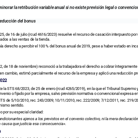
norar la retribución variable anual si no existe previsión legal o convencio
 reducción del bonus
25, de 16 de julio (rcud 4616/2023) resuelve el recurso de casación interpuesto por
ados a las ventas de la tienda.
ía derecho a percibir el 100 % del bonus anual de 2019, pese a haber estado en inc
, de 18 de noviembre) reconoció a la trabajadora el derecho a cobrar íntegramente e
, en cambio, estimó parcialmente el recurso de la empresa y aplicó una reducción pr
2022
te la STS 68/2023, de 25 de enero (rcud 4265/2019), en la que el Tribunal Supremo 
onvenio o fijado por la empresa, salvo previsión normativa o convencional expresa en
SSTS de 5/10/2010, rec. 243/2009; 10/11/2010, rec. 222/2009; 7/12/2011, rec. 219/2
 mismo sentido.
o por su especial claridad:
ondicionantes ajenos a los previstos en el convenio colectivo, ni la mera declaraci
a causa que justicia esa consecuencia».
n