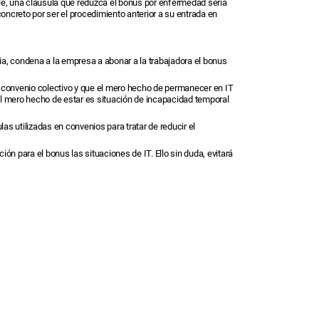
ble, una cláusula que reduzca el bonus por enfermedad sería
oncreto por ser el procedimiento anterior a su entrada en
ia, condena a la empresa a abonar a la trabajadora el bonus
l convenio colectivo y que el mero hecho de permanecer en IT
 el mero hecho de estar es situación de incapacidad temporal
as utilizadas en convenios para tratar de reducir el
ión para el bonus las situaciones de IT. Ello sin duda, evitará