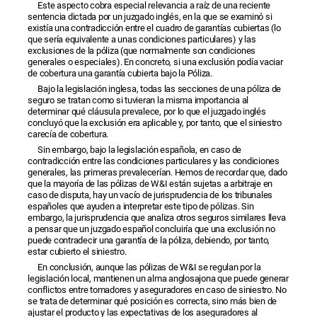
Este aspecto cobra especial relevancia a raíz de una reciente
sentencia dictada por un juzgado inglés, en la que se examinó si
existía una contradicción entre el cuadro de garantías cubiertas (lo
que sería equivalente a unas condiciones particulares) y las
exclusiones de la póliza (que normalmente son condiciones
generales o especiales). En concreto, si una exclusión podía vaciar
de cobertura una garantía cubierta bajo la Póliza.
Bajo la legislación inglesa, todas las secciones de una póliza de
seguro se tratan como si tuvieran la misma importancia al
determinar qué cláusula prevalece, por lo que el juzgado inglés
concluyó que la exclusión era aplicable y, por tanto, que el siniestro
carecía de cobertura.
Sin embargo, bajo la legislación española, en caso de
contradicción entre las condiciones particulares y las condiciones
generales, las primeras prevalecerían. Hemos de recordar que, dado
que la mayoría de las pólizas de W&I están sujetas a arbitraje en
caso de disputa, hay un vacío de jurisprudencia de los tribunales
españoles que ayuden a interpretar este tipo de pólizas. Sin
embargo, la jurisprudencia que analiza otros seguros similares lleva
a pensar que un juzgado español concluiría que una exclusión no
puede contradecir una garantía de la póliza, debiendo, por tanto,
estar cubierto el siniestro.
En conclusión, aunque las pólizas de W&I se regulan por la
legislación local, mantienen un alma anglosajona que puede generar
conflictos entre tomadores y aseguradores en caso de siniestro. No
se trata de determinar qué posición es correcta, sino más bien de
ajustar el producto y las expectativas de los aseguradores al