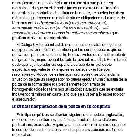
ambigüedades que no benefician ni a una ni a otra parte. Por
ejemplo, dado que en el derecho inglés no existe una obligación
general en los contratos de actuar de buena fe, se suelen incluir en
cláusulas que imponen cumplimiento de obligaciones al asegurado
términos como «
best endeavour
» («
mejores esfuerzos
»),
«
reasonable endeavours
» («
esfuerzos razonables
») o «
all
reasonable andeavors
» («
todos los esfuerzos razonables
») que
gradúan el nivel de cumplimiento.
El Código Civil español establece que los contratos se rigen no
solo por sus términos sino también por las consecuencias que se
derivan del principio de buena fe. No hay niveles de cumplimiento de
obligaciones (mejor, razonable, todo lo razonable..., etc.). Por lo tanto,
dado que la jurisprudencia española carece de un concepto
específico equivalente a «mejores esfuerzos», «esfuerzos
razonables» o «todos los esfuerzos razonables», se podría dar la
situación de que un asegurador no pueda ejecutar una cláusula de la
póliza de la forma deseada precisamente por la falta de
homogeneidad de los términos utilizados; situación que se evitaría
incluyendo términos en castellano que se ajusten a lo esperado por
el asegurador.
Distinta interpretación de la póliza en su conjunto
Este tipo de pólizas se diseñan siguiendo un modelo anglosajón,
en el que no encontramos la clásica estructura de condiciones
particulares, especiales y generales habitual en el mercado español,
lo que puede incidir en la prevalencia que unas condiciones tienen
sobre otras.