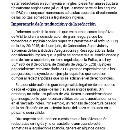
están redactadas en su mayoría en inglés, presentan una estructura
típicamente anglosajona (al igual que la mayor parte de los seguros
de D&O) e incorporan numerosas cláusulas copiadas directamente
de las pólizas sometidas a legislación inglesa.
Importancia de la traducción y de la redacción
Debemos partir de la base de que en muchos casos las pólizas
de W&I tendrán la consideración de gran riesgo, ya que los
tomadores cumplirán con los requisitos previstos en el artículo 11 c)
de la Ley 20/2015, de 14 de julio, de Ordenación, Supervisión y
Solvencia de las Entidades Aseguradoras y Reaseguradoras. Esta
consideración implica que la póliza se someterá a su condicionado y
solo de forma supletoria, en lo no regulado por la Póliza, a la Ley
50/1980, de 8 de octubre, de Contrato de Seguro (LCS)). Esto es
especialmente relevante dado la LCS protege especialmente a los
asegurados, incluyendo por ejemplo requisitos que se deben
cumplir al redactar pólizas que no se aplican en el derecho inglés.
Esta consideración de gran riesgo valida legalmente en muchos
casos el «copia y pega» de las cláusulas anglosajonas. Sin
embargo, no todas las pólizas de W&I tienen la consideración de
gran riesgo, por lo que no serían válidas ciertas cláusulas comunes
en el mercado inglés. Por ejemplo, un rechazo de cobertura basado
en la notificación de un siniestro fuera del plazo estipulado en la
póliza no sería válido.
Otro aspecto para tener en cuenta es que las pólizas estén
redactadas en inglés y no en castellano aun cuando estén
sometidas a legislación española, genera en algunos casos