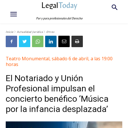
Legal
Today
Por y para profesionales del Derecho
Inicio
Actualidad Jurídica
Otros
Teatro Monumental
,
sábado 6 de abril
,
a
las
19:0
0
horas
El Notariado y Unión
Profesional impulsan el
concierto benéfico ‘Música
por la infancia desplazada’