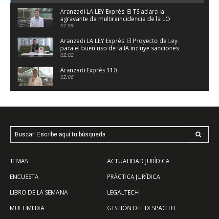
Aranzadi LA LEY Exprés: El TS aclara la
agravante de multireincidencia de la LO
1/2026
01:55
Aranzadi LA LEY Exprés: El Proyecto de Ley
para el buen uso de la IA incluye sanciones
millonarias.
02:02
Aranzadi Exprés 110
02:06
Aranzadi LA LEY Exprés: cártel de camiones y
personal laboral de las AAPP, de nuevo en el
TS
02:00
Aranzadi LA LEY Exprés: aumenta la "escucha"
Buscar: Escribe aquí tu búsqueda
a los menores en procesos judiciales y
administrativos
02:12
Aranzadi LA LEY Exprés: nuevo Plan de
TEMAS
ACTUALIDAD JURÍDICA
Vivienda con blindaje a la vivienda protegida
02:16
ENCUESTA
PRÁCTICA JURÍDICA
Aranzadi LA LEY Exprés: interinos en la
LIBRO DE LA SEMANA
LEGALTECH
Administración e índice IRPH, el TJUE reabre el
debate
02:04
MULTIMEDIA
GESTIÓN DEL DESPACHO
Aranzadi LA LEY Exprés: facturación