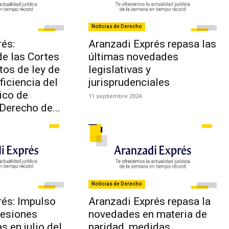
Noticias de Derecho
és:
Aranzadi Exprés repasa las
e las Cortes
últimas novedades
tos de ley de
legislativas y
iciencia del
jurisprudenciales
ico de
11 septiembre 2024
 Derecho de...
Noticias de Derecho
rés: Impulso
Aranzadi Exprés repasa la
sesiones
novedades en materia de
s en julio del
paridad, medidas