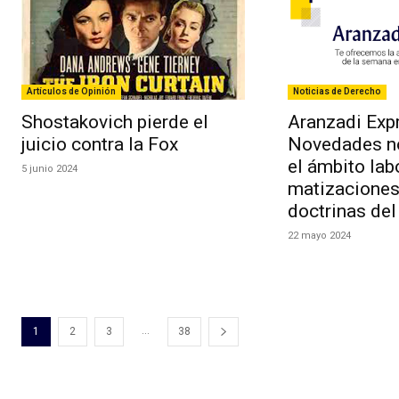
Artículos de Opinión
Noticias de Derecho
Shostakovich pierde el
Aranzadi Expr
juicio contra la Fox
Novedades n
el ámbito lab
5 junio 2024
matizaciones
doctrinas del
22 mayo 2024
...
1
2
3
38