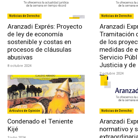
Noticias de Derecho
Noticias de Derecho
Aranzadi Exprés: Proyecto
Aranzadi Expr
de ley de economía
Tramitación d
sostenible y costas en
de los proyec
procesos de cláusulas
medidas de ef
abusivas
Servicio Públ
Justicia y de
8 octubre 2024
2 octubre 2024
Artículos de Opinión
Noticias de Derecho
Condenado el Teniente
Aranzadi Exp
Kijé
normativo y 
extraordinaria
3 julio 2024