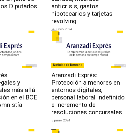
los Diputados
anticrisis, gastos
hipotecarios y tarjetas
revolving
26 junio 2024
Noticias de Derecho
és:
Aranzadi Exprés:
gales y
Protección a menores en
ales más allá
entornos digitales,
ción en el BOE
personal laboral indefinido
Amnistía
e incremento de
resoluciones concursales
5 junio 2024