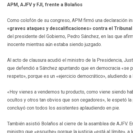
APM, AJFV y FJI, frente a Bolaños
Como colofón de su congreso, APM firmó una declaración inst
«graves ataques y descalificaciones» contra el Tribuna
del presidente del Gobierno, Pedro Sánchez, en las que afirma
inocente mientras aún estaba siendo juzgado.
Al acto de clausura acudió el ministro de la Presidencia, Jus
que defendió a Sánchez apuntando que en democracia «se pued
respeto», porque es un «ejercicio democrático», aludiendo a 
«Hoy vienes a vendernos tu producto, como viene siendo habi
ocultos y otros tan obvios que son cegadores», le espetó la 
concluyó con todos los asistentes aplaudiendo en pie.
También asistió Bolaños al cierre de la asamblea de AJFV. E
ministro que «escuche» porque la justicia «está al límite», a