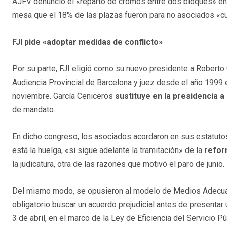
AJFV denunció el «reparto de cromos entre dos bloques» en 
mesa que el 18% de las plazas fueron para no asociados «cua
FJI pide «adoptar medidas de conflicto»
Por su parte, FJI eligió como su nuevo presidente a Roberto 
Audiencia Provincial de Barcelona y juez desde el año 1999
noviembre. García Ceniceros
sustituye en la presidencia a 
de mandato.
En dicho congreso, los asociados acordaron en sus estatutos
está la huelga, «si sigue adelante la tramitación» de la
refor
la judicatura, otra de las razones que motivó el paro de junio.
Del mismo modo, se opusieron al modelo de Medios Adecuad
obligatorio buscar un acuerdo prejudicial antes de presentar 
3 de abril, en el marco de la Ley de Eficiencia del Servicio Pú