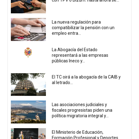
con TPV o Bizum: hasta ahora se...
La nueva regulación para
compatibilizar la pensión con un
empleo entra...
La Abogacía del Estado
representará a las empresas
públicas Ineco y...
El TC oirá a la abogacía de la CAIB y
al letrado...
Las asociaciones judiciales y
fiscales progresistas piden una
política migratoria integral y...
El Ministerio de Educación,
Formación Profesional y Deportes