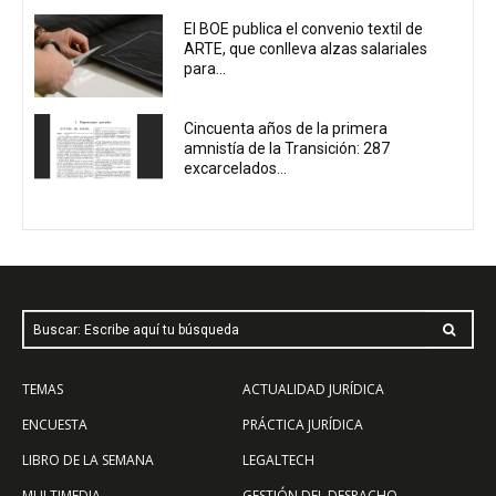
El BOE publica el convenio textil de
ARTE, que conlleva alzas salariales
para...
Cincuenta años de la primera
amnistía de la Transición: 287
excarcelados...
Buscar: Escribe aquí tu búsqueda
TEMAS
ACTUALIDAD JURÍDICA
ENCUESTA
PRÁCTICA JURÍDICA
LIBRO DE LA SEMANA
LEGALTECH
MULTIMEDIA
GESTIÓN DEL DESPACHO