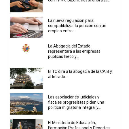
con TPV o Bizum: hasta ahora se...
La nueva regulación para
compatibilizar la pensión con un
empleo entra...
La Abogacía del Estado
representará a las empresas
públicas Ineco y...
El TC oirá a la abogacía de la CAIB y
al letrado...
Las asociaciones judiciales y
fiscales progresistas piden una
política migratoria integral y...
El Ministerio de Educación,
Formación Profesional y Deportes