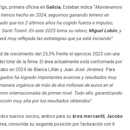
Vigo, primera oficina en
Galicia
, Esteban indica “
Mantenemos
mo hemos hecho en 2024, seguimos ganando terreno en
do que los 2 últimos años ha cogido fuerza e impulso,
r, Santi Torent. En este 2025 toma su relevo,
Miguel Lobón
, y
erá muy reflejada las estrategias que ya está iniciando”
.
rd de crecimiento del 25,5% frente el ejercicio 2023 con una
el total de la firma. El área actualmente está conformada por
a cabo en 2024 de Blanca Liñán y Juan José Jiménez. Para
gados ha logrado importantes avances y resultados muy
 manera orgánica de más de dos millones de euros en el
como internacionales de primer nivel. Todo ello, garantizando
acción muy alta por los resultados obtenidos
.”
de dos nuevos socios, ambos para su
área mercantil
,
Jacobo
área, consolida su segunda posición por facturación con 6