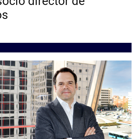
socio director de
os