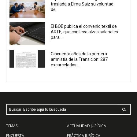
traslada a Elma Saiz su voluntad
de...
El BOE publica el convenio textil de
ARTE, que conlleva alzas salariales
para...
Cincuenta años de la primera
amnistía de la Transición: 287
excarcelados...
Buscar: Escribe aquí tu búsqueda
TEMAS
ACTUALIDAD JURÍDICA
ENCUESTA
PRÁCTICA JURÍDICA