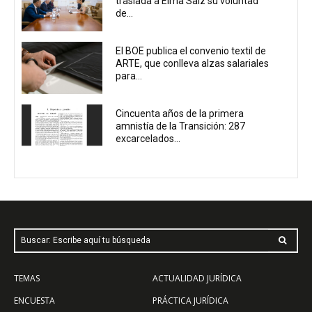
traslada a Elma Saiz su voluntad
de...
El BOE publica el convenio textil de
ARTE, que conlleva alzas salariales
para...
Cincuenta años de la primera
amnistía de la Transición: 287
excarcelados...
Buscar: Escribe aquí tu búsqueda
TEMAS
ACTUALIDAD JURÍDICA
ENCUESTA
PRÁCTICA JURÍDICA