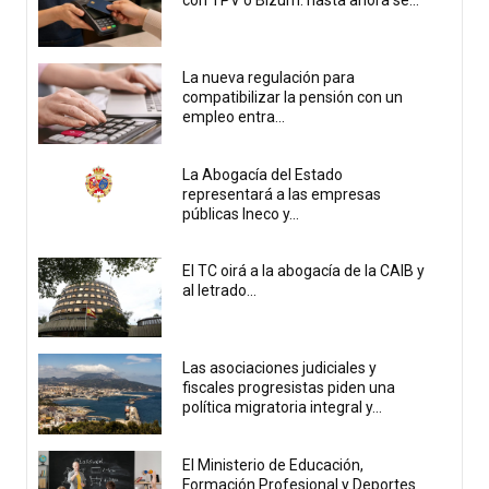
con TPV o Bizum: hasta ahora se...
La nueva regulación para
compatibilizar la pensión con un
empleo entra...
La Abogacía del Estado
representará a las empresas
públicas Ineco y...
El TC oirá a la abogacía de la CAIB y
al letrado...
Las asociaciones judiciales y
fiscales progresistas piden una
política migratoria integral y...
El Ministerio de Educación,
Formación Profesional y Deportes