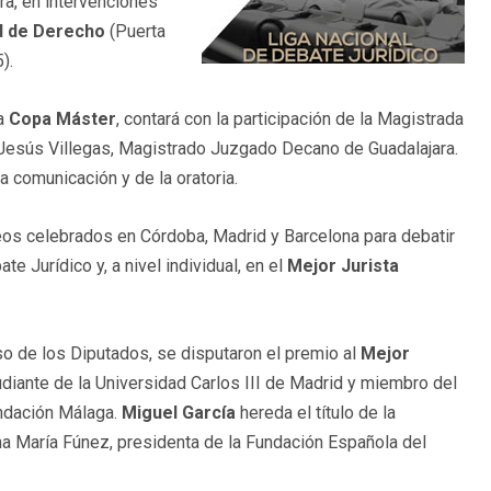
a, en intervenciones
d de Derecho
(Puerta
).
la
Copa Máster
, contará con la participación de la Magistrada
 y Jesús Villegas, Magistrado Juzgado Decano de Guadalajara.
 comunicación y de la oratoria.
eos celebrados en Córdoba, Madrid y Barcelona para debatir
e Jurídico y, a nivel individual, en el
Mejor Jurista
so de los Diputados, se disputaron el premio al
Mejor
udiante de la Universidad Carlos III de Madrid y miembro del
undación Málaga.
Miguel García
hereda el título de la
na María Fúnez, presidenta de la Fundación Española del