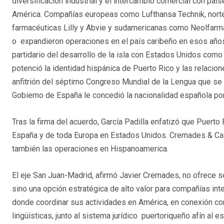
diversificación industrial y el intercambio comercial con paí
América. Compañías europeas como Lufthansa Technik, nor
farmacéuticas Lilly y Abvie y sudamericanas como Neolfarma, 
o expandieron operaciones en el país caribeño en esos años.
partidario del desarrollo de la isla con Estados Unidos com
potenció la identidad hispánica de Puerto Rico y las relaci
anfitrión del séptimo Congreso Mundial de la Lengua que se 
Gobierno de España le concedió la nacionalidad española por
Tras la firma del acuerdo, García Padilla enfatizó que Puerto 
España y de toda Europa en Estados Unidos. Cremades & Cal
también las operaciones en Hispanoamerica.
El eje San Juan-Madrid, afirmó Javier Cremades, no ofrece só
sino una opción estratégica de alto valor para compañías in
donde coordinar sus actividades en América, en conexión co
lingüísticas, junto al sistema jurídico puertoriqueño afín al 