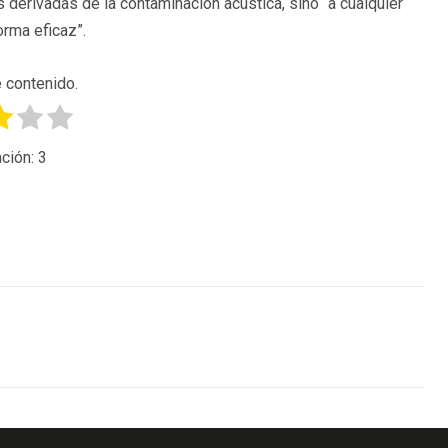
 derivadas de la contaminación acústica, sino “a cualquier
orma eficaz”.
 contenido.
ción:
3