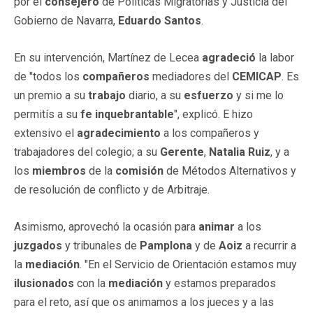
por el
consejero
de Políticas Migratorias y Justicia del
Gobierno de Navarra,
Eduardo Santos
.
En su intervención, Martínez de Lecea
agradeció
la labor
de "todos los
compañeros
mediadores del
CEMICAP
. Es
un premio a su
trabajo
diario, a su
esfuerzo
y si me lo
permitís a su
fe inquebrantable
", explicó. E hizo
extensivo el
agradecimiento
a los compañeros y
trabajadores del colegio; a su
Gerente
,
Natalia Ruiz
, y a
los
miembros
de la
comisión
de Métodos Alternativos y
de resolución de conflicto y de Arbitraje.
Asimismo, aprovechó la ocasión para
animar
a los
juzgados
y tribunales de
Pamplona
y de
Aoiz
a recurrir a
la
mediación
. "En el Servicio de Orientación estamos muy
ilusionados
con la
mediación
y estamos preparados
para el reto, así que os animamos a los jueces y a las