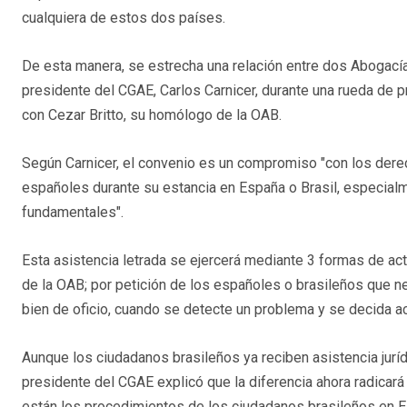
cualquiera de estos dos países.
De esta manera, se estrecha una relación entre dos Abogacía
presidente del CGAE, Carlos Carnicer, durante una rueda de p
con Cezar Britto, su homólogo de la OAB.
Según Carnicer, el convenio es un compromiso "con los derec
españoles durante su estancia en España o Brasil, especialm
fundamentales".
Esta asistencia letrada se ejercerá mediante 3 formas de act
de la OAB; por petición de los españoles o brasileños que n
bien de oficio, cuando se detecte un problema y se decida ac
Aunque los ciudadanos brasileños ya reciben asistencia jurídi
presidente del CGAE explicó que la diferencia ahora radicar
están los procedimientos de los ciudadanos brasileños en E