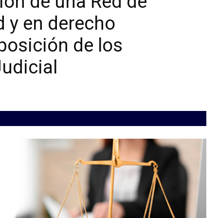
ción de una Red de
d y en derecho
posición de los
udicial