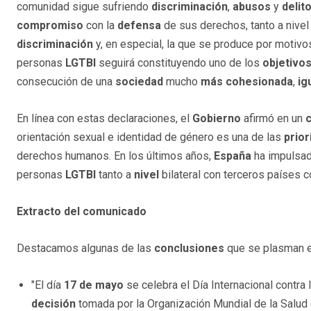
comunidad sigue sufriendo
discriminación
,
abusos
y
delit
compromiso
con la
defensa
de sus derechos, tanto a nive
discriminación
y, en especial, la que se produce por motivo
personas
LGTBI
seguirá constituyendo uno de los
objetivo
consecución de una
sociedad
mucho
más cohesionada
,
ig
En línea con estas declaraciones, el
Gobierno
afirmó en un
orientación sexual e identidad de género es una de las
prio
derechos humanos. En los últimos años,
España
ha impulsa
personas
LGTBI
tanto a
nivel
bilateral con terceros países 
Extracto del comunicado
Destacamos algunas de las
conclusiones
que se plasman en
"El día
17 de mayo
se celebra el Día Internacional contra l
decisión
tomada por la Organización Mundial de la Salud