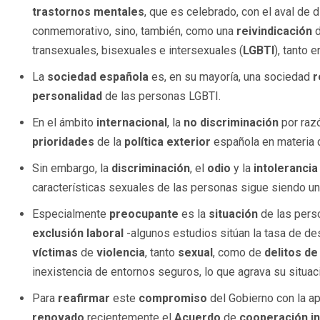
trastornos mentales
, que es celebrado, con el aval de 
conmemorativo, sino, también, como una
reivindicación
d
transexuales, bisexuales e intersexuales (
LGBTI
), tanto 
La
sociedad española
es, en su mayoría, una sociedad
r
personalidad
de las personas LGBTI.
En el ámbito
internacional
, la
no discriminación
por razó
prioridades
de la
política exterior
española en materia
Sin embargo, la
discriminación
, el
odio
y la
intolerancia
características sexuales de las personas sigue siendo u
Especialmente
preocupante
es la
situación
de las per
exclusión laboral
-algunos estudios sitúan la tasa de de
víctimas
de
violencia
, tanto
sexual
, como de
delitos de
inexistencia de entornos seguros, lo que agrava su situa
Para
reafirmar
este
compromiso
del Gobierno con la apl
renovado
recientemente el
Acuerdo
de
cooperación in