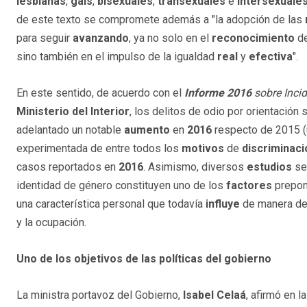
lesbianas
,
gais
,
bisexuales
,
transexuales
e
intersexuale
de este texto se compromete además a "la adopción de las
para seguir
avanzando
, ya no solo en el
reconocimiento
de
sino también en el impulso de la igualdad
real
y
efectiva
".
En este sentido, de acuerdo con el
Informe 2016
sobre Inci
Ministerio del Interior
, los delitos de odio por orientaci
adelantado un notable
aumento
en
2016
respecto de 2015 
experimentada de entre todos los
motivos
de
discriminaci
casos reportados en
2016
. Asimismo, diversos
estudios
se
identidad de género constituyen uno de los
factores
prepon
una característica personal que todavía
influye
de manera dec
y la ocupación.
Uno de los objetivos de las políticas del gobierno
La ministra portavoz del Gobierno,
Isabel Celaá
, afirmó en 