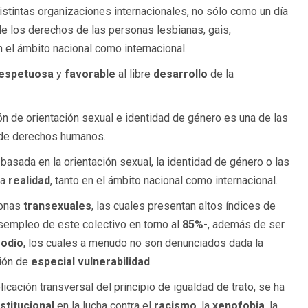
distintas organizaciones internacionales, no sólo como un día
e los derechos de las personas lesbianas, gais,
en el ámbito nacional como internacional.
espetuosa
y
favorable
al libre
desarrollo
de la
n de orientación sexual e identidad de género es una de las
 de derechos humanos.
basada en la orientación sexual, la identidad de género o las
na
realidad
, tanto en el ámbito nacional como internacional.
sonas
transexuales
, las cuales presentan altos índices de
sempleo de este colectivo en torno al
85%
-, además de ser
 odio
, los cuales a menudo no son denunciados dada la
ción de
especial
vulnerabilidad
.
icación transversal del principio de igualdad de trato, se ha
stitucional
en la lucha contra el
racismo
, la
xenofobia
, la