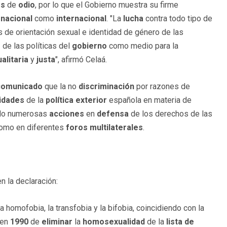
os
de
odio
, por lo que el Gobierno muestra su firme
l
nacional
como
internacional
. "La
lucha
contra todo tipo de
s de orientación sexual e identidad de género de las
s
de las políticas del
gobierno
como medio para la
ualitaria
y
justa
", afirmó Celaá.
comunicado
que la no
discriminación
por razones de
ridades
de la
política exterior
española en materia de
do numerosas
acciones
en
defensa
de los derechos de las
como en diferentes
foros
multilaterales
.
 la declaración:
a homofobia, la transfobia y la bifobia, coincidiendo con la
 en
1990
de
eliminar
la
homosexualidad
de la
lista de