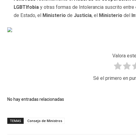
LGBTIfobia
y otras formas de Intolerancia suscrito entre
de Estado, el
Ministerio
de
Justicia
, el
Ministerio
del
In
Valora este
Sé el primero en pun
No hay entradas relacionadas
TEMAS
Consejo de Ministros