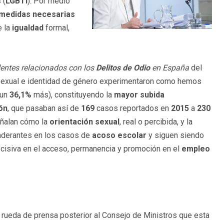
s
(
LGBTI
). Por medio
medidas
necesarias
 la
igualdad
formal,
dentes relacionados con los
Delitos de Odio
en España
del
ón sexual e identidad de género experimentaron como hemos
(un
36,1%
más), constituyendo la
mayor subida
ón
, que pasaban así de
169
casos reportados en
2015
a
230
ñalan cómo la
orientación sexual
, real o percibida, y la
derantes en los casos de
acoso escolar
y siguen siendo
isiva en el acceso, permanencia y promoción en el
empleo
la rueda de prensa posterior al Consejo de Ministros que esta