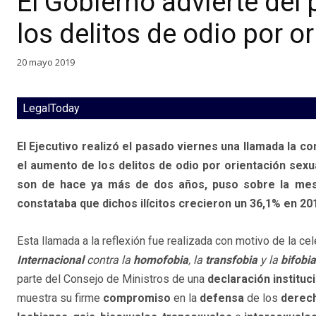
El Gobierno advierte del
los delitos de odio por o
20 mayo 2019
LegalToday
El Ejecutivo realizó el pasado viernes una llamada la co
el aumento de los delitos de odio por orientación sexu
son de hace ya más de dos años, puso sobre la mesa 
constataba que dichos ilícitos crecieron un 36,1% en 20
Esta llamada a la reflexión fue realizada con motivo de la ce
Internacional
contra la
homofobia
, la
transfobia
y la
bifobia
parte del Consejo de Ministros de una
declaración instituc
muestra su firme
compromiso
en la
defensa
de los
derec