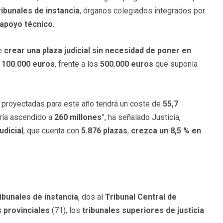
ribunales de instancia
, órganos colegiados integrados por
e apoyo técnico
.
te
crear una plaza judicial sin necesidad de poner en
e
100.000 euros
, frente a los
500.000 euros
que suponía
proyectadas para este año tendrá un coste de
55,7
bría ascendido a
260 millones
”, ha señalado Justicia,
udicial
, que cuenta con
5.876 plazas
,
crezca un 8,5 % en
ibunales de instancia
, dos al
Tribunal Central de
 provinciales
(71), los
tribunales superiores de justicia