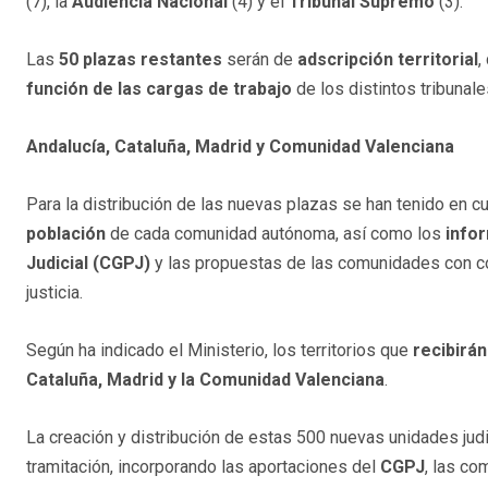
(7), la
Audiencia Nacional
(4) y el
Tribunal Supremo
(3).
Las
50 plazas restantes
serán de
adscripción territorial
,
función de las cargas de trabajo
de los distintos tribunale
Andalucía, Cataluña, Madrid y Comunidad Valenciana
Para la distribución de las nuevas plazas se han tenido en c
población
de cada comunidad autónoma, así como los
info
Judicial (CGPJ)
y las propuestas de las comunidades con co
justicia.
Según ha indicado el Ministerio, los territorios que
recibirá
Cataluña, Madrid y la Comunidad Valenciana
.
La creación y distribución de estas 500 nuevas unidades jud
tramitación, incorporando las aportaciones del
CGPJ
, las c