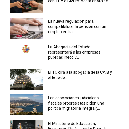
con TPV o Bizum: hasta ahora se...
La nueva regulación para
compatibilizar la pensión con un
empleo entra...
La Abogacía del Estado
representará a las empresas
públicas Ineco y...
El TC oirá a la abogacía de la CAIB y
al letrado...
Las asociaciones judiciales y
fiscales progresistas piden una
política migratoria integral y...
El Ministerio de Educación,
Formación Profesional y Deportes