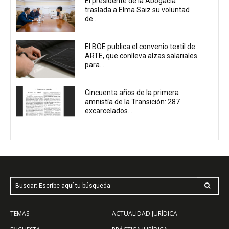
El presidente de la Abogacía
traslada a Elma Saiz su voluntad
de...
El BOE publica el convenio textil de
ARTE, que conlleva alzas salariales
para...
Cincuenta años de la primera
amnistía de la Transición: 287
excarcelados...
Buscar: Escribe aquí tu búsqueda
TEMAS
ACTUALIDAD JURÍDICA