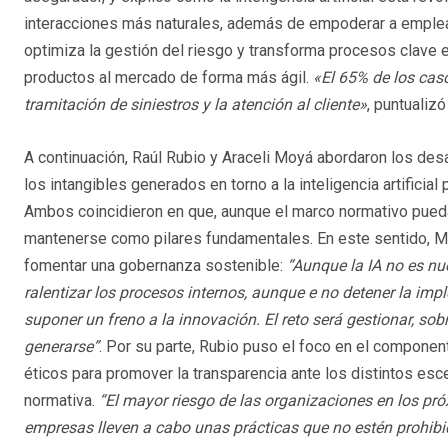
interacciones más naturales, además de empoderar a emplea
optimiza la gestión del riesgo y transforma procesos clave 
productos al mercado de forma más ágil.
«El 65% de los caso
tramitación de siniestros y la atención al cliente»
, puntualiz
A continuación, Raúl Rubio y Araceli Moyá abordaron los desa
los intangibles generados en torno a la inteligencia artificia
Ambos coincidieron en que, aunque el marco normativo pueda
mantenerse como pilares fundamentales. En este sentido, Mo
fomentar una gobernanza sostenible:
“Aunque la IA no es nu
ralentizar los procesos internos, aunque e no detener la im
suponer un freno a la innovación. El reto será gestionar, sobr
generarse”
. Por su parte, Rubio puso el foco en el componen
éticos para promover la transparencia ante los distintos esc
normativa.
“
El mayor riesgo de las organizaciones en los pr
empresas lleven a cabo unas prácticas que no estén prohibi