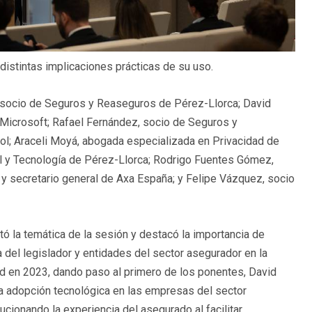
istintas implicaciones prácticas de su uso.
i, socio de Seguros y Reaseguros de Pérez-Llorca; David
Microsoft; Rafael Fernández, socio de Seguros y
l; Araceli Moyá, abogada especializada en Privacidad de
ial y Tecnología de Pérez-Llorca; Rodrigo Fuentes Gómez,
 y secretario general de Axa España; y Felipe Vázquez, socio
ó la temática de la sesión y destacó la importancia de
a del legislador y entidades del sector asegurador en la
dad en 2023, dando paso al primero de los ponentes, David
la adopción tecnológica en las empresas del sector
lucionando la experiencia del asegurado al facilitar