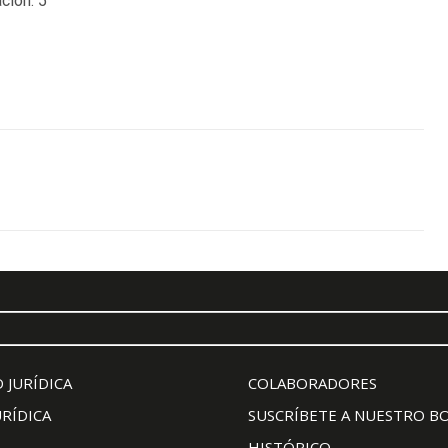
ción:
5
 JURÍDICA
COLABORADORES
URÍDICA
SUSCRÍBETE A NUESTRO B
HISTÓRICO