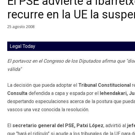
El PSE advierte a Ibarretx
recurre en la UE la susp
25 agosto 2008
Legal Today
El portavoz en el Congreso de los Diputados afirma que "dise
válida"
La decisión que pueda adoptar el
Tribunal Constitucional
r
Consulta
defendida a capa y espada por el
lehendakari, Ju
despertando especulaciones acerca de la postura que pueda
vascos una vez conocida la resolución.
El
secretario general del PSE, Patxi López
, advirtió al
jef
que "hará el ridículo" si acude a los tribunales de la UE par