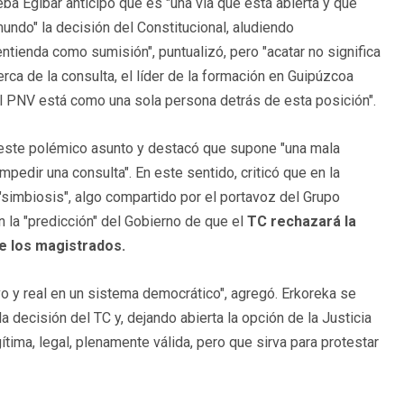
eba Egibar anticipó que es "una vía que está abierta y que
mundo" la decisión del Constitucional, aludiendo
tienda como sumisión", puntualizó, pero "acatar no significa
ca de la consulta, el líder de la formación en Guipúzcoa
el PNV está como una sola persona detrás de esta posición".
n este polémico asunto y destacó que supone "una mala
pedir una consulta". En este sentido, criticó que en la
"simbiosis", algo compartido por el portavoz del Grupo
 la "predicción" del Gobierno de que el
TC rechazará la
de los magistrados.
 y real en un sistema democrático", agregó. Erkoreka se
decisión del TC y, dejando abierta la opción de la Justicia
ítima, legal, plenamente válida, pero que sirva para protestar