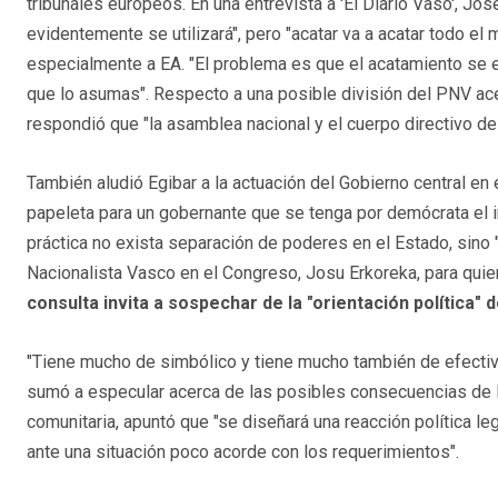
tribunales europeos. En una entrevista a 'El Diario Vaso', Jos
evidentemente se utilizará", pero "acatar va a acatar todo el 
especialmente a EA. "El problema es que el acatamiento se en
que lo asumas". Respecto a una posible división del PNV acer
respondió que "la asamblea nacional y el cuerpo directivo d
También aludió Egibar a la actuación del Gobierno central e
papeleta para un gobernante que se tenga por demócrata el im
práctica no exista separación de poderes en el Estado, sino 
Nacionalista Vasco en el Congreso, Josu Erkoreka, para quien
consulta invita a sospechar de la "orientación política" 
"Tiene mucho de simbólico y tiene mucho también de efectivo
sumó a especular acerca de las posibles consecuencias de la 
comunitaria, apuntó que "se diseñará una reacción política leg
ante una situación poco acorde con los requerimientos".