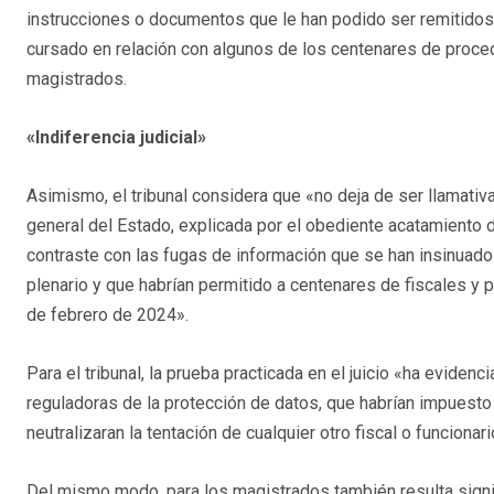
instrucciones o documentos que le han podido ser remitidos p
cursado en relación con algunos de los centenares de proce
magistrados.
«Indiferencia judicial»
Asimismo, el tribunal considera que «no deja de ser llamativa
general del Estado, explicada por el obediente acatamiento 
contraste con las fugas de información que se han insinuado 
plenario y que habrían permitido a centenares de fiscales y 
de febrero de 2024».
Para el tribunal, la prueba practicada en el juicio «ha evide
reguladoras de la protección de datos, que habrían impuesto
neutralizaran la tentación de cualquier otro fiscal o funciona
Del mismo modo, para los magistrados también resulta signi