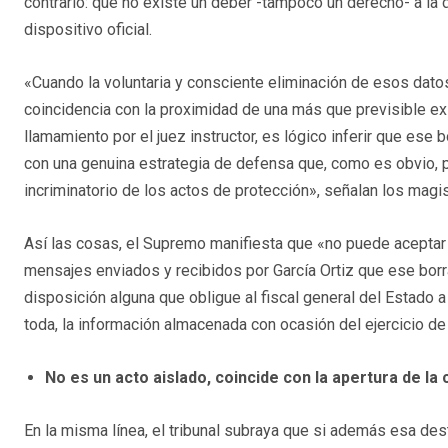
contrario: que no existe un deber -tampoco un derecho- a la 
dispositivo oficial.
«Cuando la voluntaria y consciente eliminación de esos datos
coincidencia con la proximidad de una más que previsible e
llamamiento por el juez instructor, es lógico inferir que ese
con una genuina estrategia de defensa que, como es obvio, p
incriminatorio de los actos de protección», señalan los magi
Así las cosas, el Supremo manifiesta que «no puede aceptar
mensajes enviados y recibidos por García Ortiz que ese borr
disposición alguna que obligue al fiscal general del Estado 
toda, la información almacenada con ocasión del ejercicio de 
No es un acto aislado, coincide con la apertura de la
En la misma línea, el tribunal subraya que si además esa des