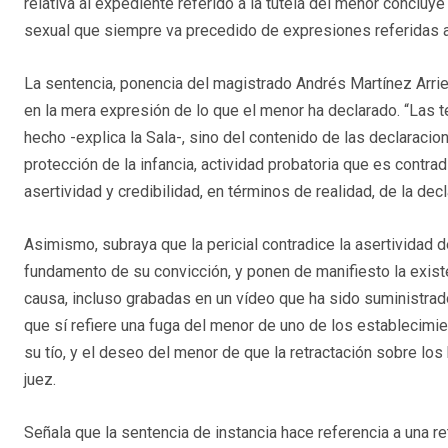
relativa al expediente referido a la tutela del menor concluy
sexual que siempre va precedido de expresiones referidas a
La sentencia, ponencia del magistrado Andrés Martínez Arriet
en la mera expresión de lo que el menor ha declarado. “Las t
hecho -explica la Sala-, sino del contenido de las declaraci
protección de la infancia, actividad probatoria que es contrad
asertividad y credibilidad, en términos de realidad, de la dec
Asimismo, subraya que la pericial contradice la asertividad 
fundamento de su convicción, y ponen de manifiesto la existe
causa, incluso grabadas en un vídeo que ha sido suministrado 
que sí refiere una fuga del menor de uno de los establecimi
su tío, y el deseo del menor de que la retractación sobre lo
juez.
Señala que la sentencia de instancia hace referencia a una re