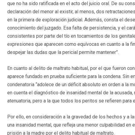
que no ha sido ratificada en el acto del juicio oral. De su co
declaración del menor al existir, al menos, dos retractacione
en la primera de exploración judicial. Además, consta el de
conocimiento del juzgado. Esa falta de persistencia, y el car
consistentes por parte del tío en tocamientos de los genital
expresiones que aparecen como equívocas en cuanto a la fina
despejar las dudas que la pericial permite mantener”.
En cuanto al delito de maltrato habitual, por el que fueron c
aparece fundado en prueba suficiente para la condena. Sin em
condenatoria “adolece de un déficit absoluto en orden a la mo
en cuenta el diagnóstico de insanidad mental de la acusada, 
atenuatoria, pero a la que todos los peritos se refieren para 
Por ello, en consideración a la gravedad de los hechos y a l
una insanidad mental, que refleja una menor culpabilidad en 
prisión a la madre por el delito habitual de maltrato.