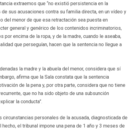
nstancia extraemos que “no existió persistencia en la
s de sus acusaciones contra su familia directa, en un vídeo y
seo del menor de que esa retractación sea puesta en
ácter general y genérico de los contenidos incriminatorios,
es por encima de la ropa, y de la madre, cuando le aseaba,
lidad que perseguían, hacen que la sentencia no llegue a
ondenadas la madre y la abuela del menor, considera que sí
bargo, afirma que la Sala constata que la sentencia
tivación de la pena y, por otra parte, considera que no tiene
recurrente, que no ha sido objeto de una subsunción
explicar la conducta”.
as circunstancias personales de la acusada, diagnosticada de
el hecho, el tribunal impone una pena de 1 año y 3 meses de