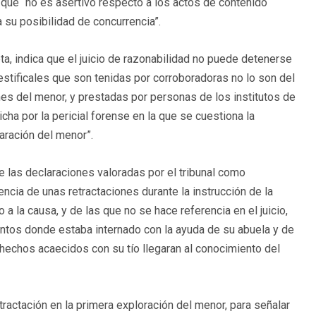
e que “no es asertivo respecto a los actos de contenido
 su posibilidad de concurrencia”.
a, indica que el juicio de razonabilidad no puede detenerse
estificales que son tenidas por corroboradoras no lo son del
ones del menor, y prestadas por personas de los institutos de
icha por la pericial forense en la que se cuestiona la
laración del menor”.
de las declaraciones valoradas por el tribunal como
ncia de unas retractaciones durante la instrucción de la
a la causa, y de las que no se hace referencia en el juicio,
entos donde estaba internado con la ayuda de su abuela y de
s hechos acaecidos con su tío llegaran al conocimiento del
tractación en la primera exploración del menor, para señalar