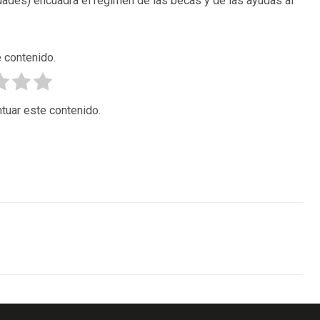
idades) encuadra el régimen de las becas y de las ayudas al
 contenido.
tuar este contenido.