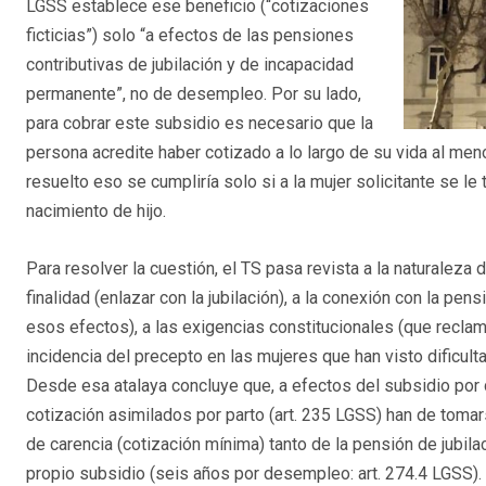
LGSS establece ese beneficio (“cotizaciones
ficticias”) solo “a efectos de las pensiones
contributivas de jubilación y de incapacidad
permanente”, no de desempleo. Por su lado,
para cobrar este subsidio es necesario que la
persona acredite haber cotizado a lo largo de su vida al me
resuelto eso se cumpliría solo si a la mujer solicitante se le
nacimiento de hijo.
Para resolver la cuestión, el TS pasa revista a la naturaleza
finalidad (enlazar con la jubilación), a la conexión con la pe
esos efectos), a las exigencias constitucionales (que recla
incidencia del precepto en las mujeres que han visto dificul
Desde esa atalaya concluye que, a efectos del subsidio po
cotización asimilados por parto (art. 235 LGSS) han de toma
de carencia (cotización mínima) tanto de la pensión de jubilac
propio subsidio (seis años por desempleo: art. 274.4 LGSS).