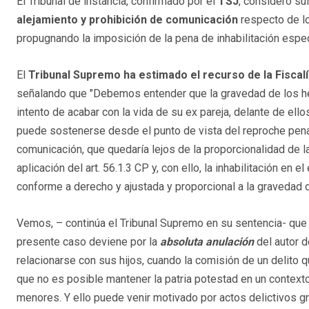
El Tribunal de instancia, confirmado por el
TSJ
, consideró su
alejamiento y prohibición de comunicación
respecto de los
propugnando la imposición de la pena de inhabilitación espec
El
Tribunal Supremo ha estimado el recurso de la Fiscal
señalando que "Debemos entender que la gravedad de los he
intento de acabar con la vida de su ex pareja, delante de ell
puede sostenerse desde el punto de vista del reproche pena
comunicación, que quedaría lejos de la proporcionalidad de la
aplicación del art. 56.1.3 CP y, con ello, la inhabilitación en e
conforme a derecho y ajustada y proporcional a la gravedad 
Vemos, – continúa el Tribunal Supremo en su sentencia- que s
presente caso deviene por la
absoluta anulación
del autor d
relacionarse con sus hijos, cuando la comisión de un delit
que no es posible mantener la patria potestad en un contex
menores. Y ello puede venir motivado por actos delictivos gr