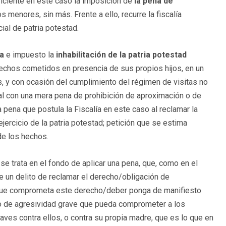
ficiente en este caso la imposición de
la pena de
 menores, sin más. Frente a ello, recurre la fiscalía
ial de patria potestad.
ía
e impuesto la
inhabilitación de la patria potestad
chos cometidos en presencia de sus propios hijos, en un
os, y con ocasión del cumplimiento del régimen de visitas no
l con una mera pena de prohibición de aproximación o de
 pena que postula la Fiscalía en este caso al reclamar la
l ejercicio de la patria potestad; petición que se estima
de los hechos.
e trata en el fondo de aplicar una pena, que, como en el
e un delito de reclamar el derecho/obligación de
o que comprometa este derecho/deber ponga de manifiesto
to de agresividad grave que pueda comprometer a los
aves contra ellos, o contra su propia madre, que es lo que en