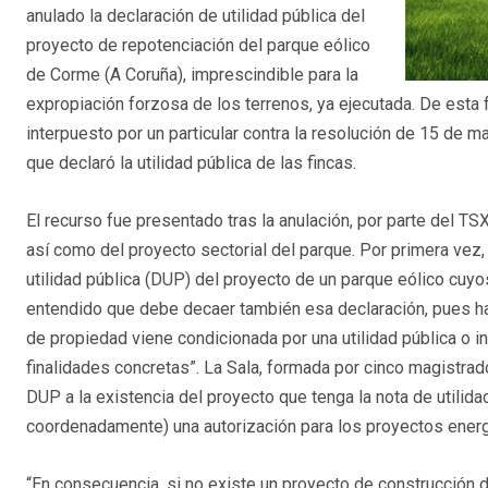
anulado la declaración de utilidad pública del
proyecto de repotenciación del parque eólico
de Corme (A Coruña), imprescindible para la
expropiación forzosa de los terrenos, ya ejecutada. De esta f
interpuesto por un particular contra la resolución de 15 de m
que declaró la utilidad pública de las fincas.
El recurso fue presentado tras la anulación, por parte del TSX
así como del proyecto sectorial del parque. Por primera vez, 
utilidad pública (DUP) del proyecto de un parque eólico cuyo
entendido que debe decaer también esa declaración, pues ha 
de propiedad viene condicionada por una utilidad pública o in
finalidades concretas”. La Sala, formada por cinco magistrad
DUP a la existencia del proyecto que tenga la nota de utilidad
coordenadamente) una autorización para los proyectos ener
“En consecuencia, si no existe un proyecto de construcción de