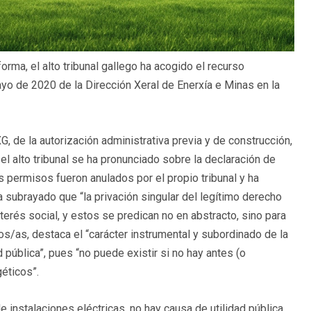
orma, el alto tribunal gallego ha acogido el recurso
ayo de 2020 de la Dirección Xeral de Enerxía e Minas en la
G, de la autorización administrativa previa y de construcción,
el alto tribunal se ha pronunciado sobre la declaración de
s permisos fueron anulados por el propio tribunal y ha
subrayado que “la privación singular del legítimo derecho
terés social, y estos se predican no en abstracto, sino para
os/as, destaca el “carácter instrumental y subordinado de la
 pública”, pues “no puede existir si no hay antes (o
géticos”.
 instalaciones eléctricas, no hay causa de utilidad pública