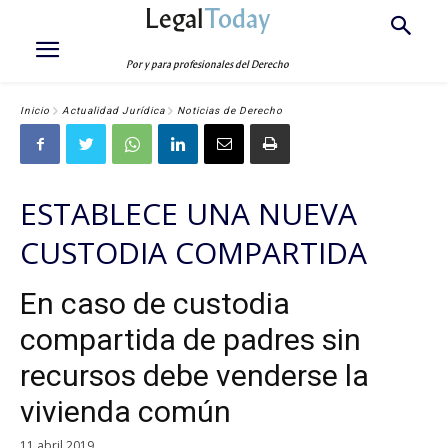
Legal
Today
Por y para profesionales del Derecho
Inicio
Actualidad Jurídica
Noticias de Derecho
ESTABLECE UNA NUEVA
CUSTODIA COMPARTIDA
En caso de custodia
compartida de padres sin
recursos debe venderse la
vivienda común
11 abril 2019