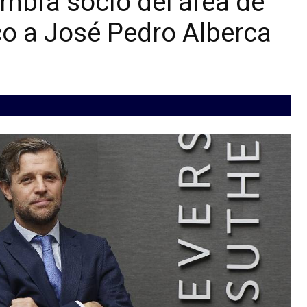
mbra socio del área de
o a José Pedro Alberca