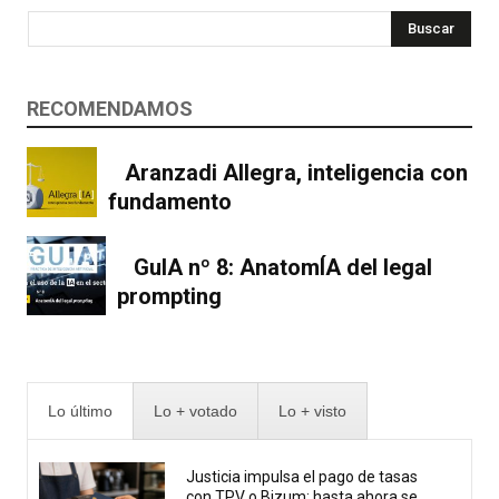
Buscar
RECOMENDAMOS
Aranzadi Allegra, inteligencia con
fundamento
GuIA nº 8: AnatomÍA del legal
prompting
Lo último
Lo + votado
Lo + visto
Justicia impulsa el pago de tasas
con TPV o Bizum: hasta ahora se...