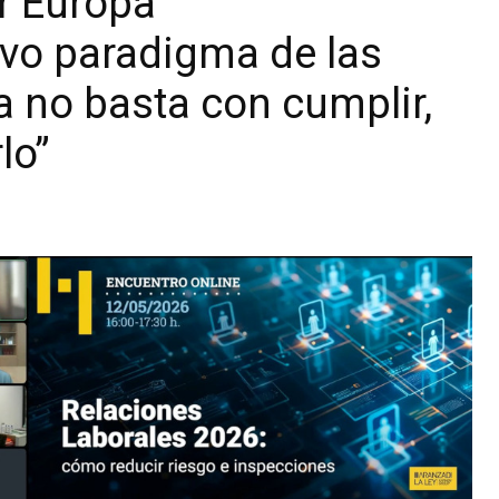
ir Europa
evo paradigma de las
a no basta con cumplir,
lo”