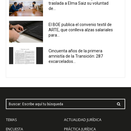
traslada a Elma Saiz su voluntad
de...
El BOE publica el convenio textil de
ARTE, que conlleva alzas salariales
para...
Cincuenta años de la primera
amnistía de la Transición: 287
excarcelados...
Buscar: Escribe aquí tu búsqueda
TEMAS
ACTUALIDAD JURÍDICA
ENCUESTA
PRÁCTICA JURÍDICA