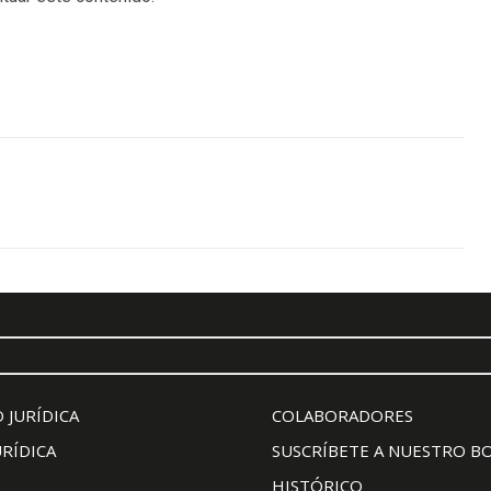
 JURÍDICA
COLABORADORES
URÍDICA
SUSCRÍBETE A NUESTRO B
HISTÓRICO