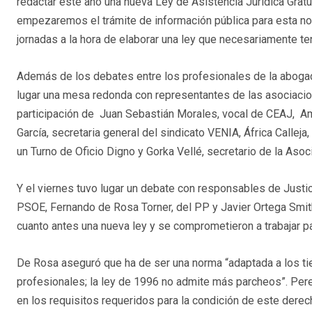
redactar este año una nueva Ley de Asistencia Jurídica Gratu
empezaremos el trámite de información pública para esta n
jornadas a la hora de elaborar una ley que necesariamente t
Además de los debates entre los profesionales de la abogací
lugar una mesa redonda con representantes de las asociacio
participación de Juan Sebastián Morales, vocal de CEAJ, A
García, secretaria general del sindicato VENIA, África Callej
un Turno de Oficio Digno y Gorka Vellé, secretario de la As
Y el viernes tuvo lugar un debate con responsables de Justi
PSOE, Fernando de Rosa Torner, del PP y Javier Ortega Smith
cuanto antes una nueva ley y se comprometieron a trabajar p
De Rosa aseguró que ha de ser una norma “adaptada a los t
profesionales; la ley de 1996 no admite más parcheos”. Pere
en los requisitos requeridos para la condición de este derec