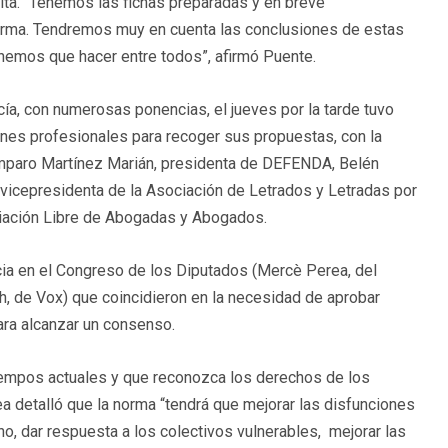
ita. “Tenemos las fichas preparadas y en breve
orma. Tendremos muy en cuenta las conclusiones de estas
enemos que hacer entre todos”, afirmó Puente.
a, con numerosas ponencias, el jueves por la tarde tuvo
nes profesionales para recoger sus propuestas, con la
mparo Martínez Marián, presidenta de DEFENDA, Belén
a, vicepresidenta de la Asociación de Letrados y Letradas por
ociación Libre de Abogadas y Abogados.
cia en el Congreso de los Diputados (Mercè Perea, del
, de Vox) que coincidieron en la necesidad de aprobar
ara alcanzar un consenso.
iempos actuales y que reconozca los derechos de los
a detalló que la norma “tendrá que mejorar las disfunciones
ho, dar respuesta a los colectivos vulnerables, mejorar las