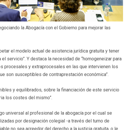
negociando la Abogacía con el Gobierno para mejorar las
tar el modelo actual de asistencia jurídica gratuita y tener
a el servicio”. Y destaca la necesidad de “homogeneizar para
nes procesales y extraprocesales en las que intervienen los
 que son susceptibles de contraprestación económica”.
ibles y equilibrados, sobre la financiación de este servicio
ria los costes del mismo”.
go universal al profesional de la abogacía por el cual se
lizadas por designación colegial -a través del turno de
ciable no sea acreedor del derecho a la justicia gratuita, o le