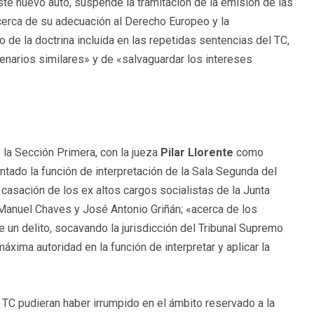
este nuevo auto, suspende la tramitación de la emisión de las
erca de su adecuación al Derecho Europeo y la
to de la doctrina incluida en las repetidas sentencias del TC,
enarios similares» y de «salvaguardar los intereses
 la Sección Primera, con la jueza
Pilar Llorente
como
ntado la función de interpretación de la Sala Segunda del
casación de los ex altos cargos socialistas de la Junta
 Manuel Chaves y José Antonio Griñán; «acerca de los
de un delito, socavando la jurisdicción del Tribunal Supremo
xima autoridad en la función de interpretar y aplicar la
 TC pudieran haber irrumpido en el ámbito reservado a la