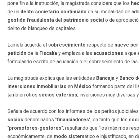
pone fin a la instrucción, la magistrada considera que los
he
de un
delito societario continuado
en su modalidad de adm
gestión
fraudulenta
del
patrimonio
social
o de apropiació
delito de blanqueo de capitales.
Lamela acuerda el
sobreseimiento
respecto de
nueve pe
petición
de la
Fiscalía
y emplaza a las
acusaciones
a que 
formulando escrito de acusación o el sobreseimiento de las
La magistrada explica que las entidades
Bancaja
y
Banco d
inversiones
inmobiliarias
en
México
formando parte del l
también otros
socios externos
, inversiones muy diversas 
Señala de acuerdo con los informes de los peritos judiciales
socios
denominados "
financiadores
", en tanto que los
soc
"
promotores-gestores
", resultando que "los máximos res
económicamente, de
modo sistem
ático e injustificado, en