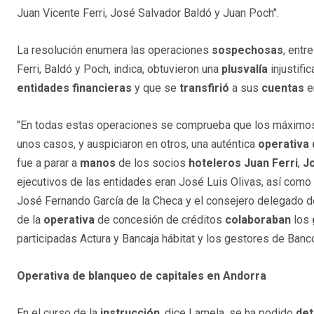
Juan Vicente Ferri, José Salvador Baldó y Juan Poch".
La resolución enumera las operaciones
sospechosas
, entr
Ferri, Baldó y Poch, indica, obtuvieron una
plusvalía
injustifi
entidades
financieras
y que se
transfirió
a sus
cuentas
e
"En todas estas operaciones se comprueba que los máxim
unos casos, y auspiciaron en otros, una auténtica
operativa 
fue a parar a
manos
de los socios
hoteleros
Juan Ferri
,
J
ejecutivos de las entidades eran José Luis Olivas, así como 
José Fernando García de la Checa y el consejero delegado 
de la
operativa
de concesión de créditos
colaboraban
los
participadas Actura y Bancaja hábitat y los gestores de Banc
Operativa de blanqueo de capitales en Andorra
En el curso de la
instrucción
, dice Lamela, se ha podido
det