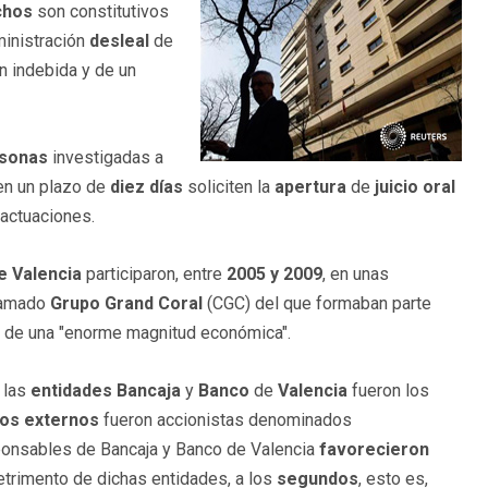
chos
son constitutivos
inistración
desleal
de
n indebida y de un
rsonas
investigadas a
en un plazo de
diez días
soliciten la
apertura
de
juicio oral
 actuaciones.
e Valencia
participaron, entre
2005 y 2009
, en unas
lamado
Grupo Grand Coral
(CGC) del que formaban parte
y de una "enorme magnitud económica".
 las
entidades
Bancaja
y
Banco
de
Valencia
fueron los
ios externos
fueron accionistas denominados
ponsables de Bancaja y Banco de Valencia
favorecieron
 detrimento de dichas entidades, a los
segundos
, esto es,