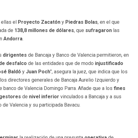
e ellas el
Proyecto Zacatón
y
Piedras Bolas
, en el que
cada de
138,8 millones de dólares
, que
sufragaron
las
n
Andorra
.
os
dirigentes
de Bancaja y Banco de Valencia permitieron, en
de desfalco
de las entidades que de modo
injustificado
osé Baldó
y
Juan
Poch
", asegura la juez, que indica que los
los directores generales de Bancaja Aurelio Izquierdo y
de banco de Valencia Domingo Parra. Añade que a los
fines
gestores
de
nivel inferior
vinculados a Bancaja y a sus
o de Valencia y su participada Bavacu.
erminar
la realización de una presunta
operativa
de