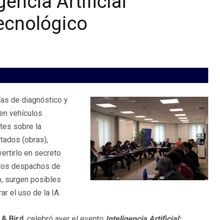
gencia Artificial
tecnológico
as de diagnóstico y
 en vehículos
tes sobre la
tados (obras),
vertirlo en secreto
a los despachos de
, surgen posibles
r el uso de la IA.
 & Bird
, celebró ayer el evento
Inteligencia Artificial: