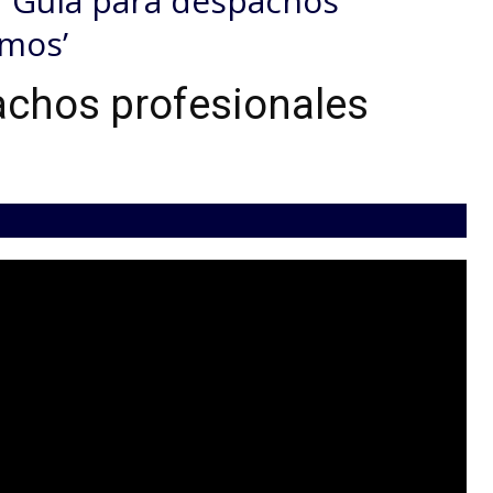
 ‘Guía para despachos
mos’
achos profesionales