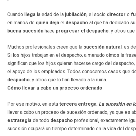
Cuando
llega
la edad de la
jubilación
, el socio
director
o
f
en manos de
quién
deja
el
despacho
al que ha dedicado s
buena sucesión
hace
progresar el despacho
, y otros que
Muchos profesionales creen que la
sucesión natural
, es de
Si los hijos trabajan en el despacho, a menudo oímos la frase
significan que los hijos quieran hacerse cargo del despacho,
el apoyo de los empleados. Todos conocemos casos que d
despacho
, y otros que lo han llevado a la ruina.
Cómo llevar a cabo un proceso ordenado
Por ese motivo, en esta
tercera entrega
,
La sucesión en l
llevar a cabo un proceso de sucesión ordenado, ya que es 
estrategia
de todo
despacho
profesional, exactamente igua
sucesión ocupará un tiempo determinado en la vida del desp