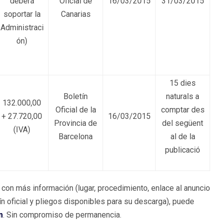
deberá
Oficial de
16/03/2015
31/03/2015
soportar la
Canarias
Administraci
ón)
15 dies
Boletín
naturals a
132.000,00
Oficial de la
comptar des
+ 27.720,00
16/03/2015
Provincia de
del següent
(IVA)
Barcelona
al de la
publicació
con más información (lugar, procedimiento, enlace al anuncio
tín oficial y pliegos disponibles para su descarga), puede
m
. Sin compromiso de permanencia.